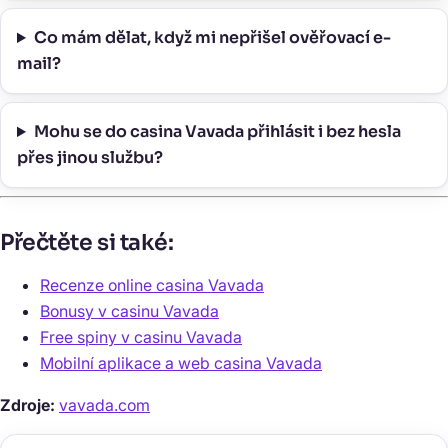
Co mám dělat, když mi nepřišel ověřovací e-
mail?
Mohu se do casina Vavada přihlásit i bez hesla
přes jinou službu?
Přečtěte si také:
Recenze online casina Vavada
Bonusy v casinu Vavada
Free spiny v casinu Vavada
Mobilní aplikace a web casina Vavada
Zdroje:
vavada.com