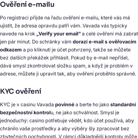
Ověření e-mailu
Po registraci přijde na řadu ověření e-mailu, které vás má
ujistit, že adresa opravdu patří vám. Vavada vás typicky
navede na krok
„Verify your email“
a celé ověření má zabrat
jen pár minut. Do schránky vám
dorazí e-mail s ověřovacím
odkazem
a po kliknutí je účet potvrzený, takže se můžete
bez dalších překážek přihlásit. Pokud by e-mail nepřišel,
dává smysl zkontrolovat složku spam, a když je problém v
adrese, můžete ji upravit tak, aby ověření proběhlo správně.
KYC ověření
KYC je v casinu Vavada
povinné
a berte ho jako
standardní
bezpečnostní kontrol
u, ne jako schválnost. Smysl je
jednoduchý: casino potřebuje vědět, kdo účet používá, aby
chránilo vaše prostředky a aby výběry šly zpracovat bez
zbytečných pochybností. V rámci důkladnější kontroly může