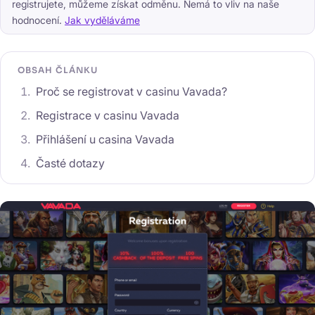
registrujete, můžeme získat odměnu. Nemá to vliv na naše
hodnocení.
Jak vyděláváme
OBSAH ČLÁNKU
Proč se registrovat v casinu Vavada?
Registrace v casinu Vavada
Přihlášení u casina Vavada
Časté dotazy