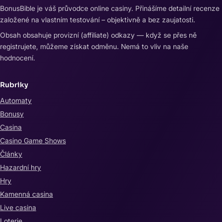
BonusBible je váš průvodce online casiny. Přinášíme detailní recenze
založené na vlastním testování – objektivně a bez zaujatosti.
Obsah obsahuje provizní (affiliate) odkazy — když se přes ně
registrujete, můžeme získat odměnu. Nemá to vliv na naše
hodnocení.
Rubriky
Automaty
Bonusy
Casina
Casino Game Shows
Články
Hazardní hry
Hry
Kamenná casina
Live casina
Loterie