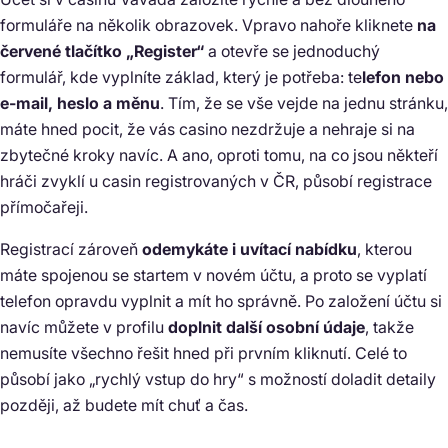
formuláře na několik obrazovek. Vpravo nahoře kliknete
na
červené tlačítko „Register“
a otevře se jednoduchý
formulář, kde vyplníte základ, který je potřeba: te
lefon nebo
e-mail, heslo a měnu
. Tím, že se vše vejde na jednu stránku,
máte hned pocit, že vás casino nezdržuje a nehraje si na
zbytečné kroky navíc. A ano, oproti tomu, na co jsou někteří
hráči zvyklí u casin registrovaných v ČR, působí registrace
přímočařeji.
Registrací zároveň
odemykáte i uvítací nabídku
, kterou
máte spojenou se startem v novém účtu, a proto se vyplatí
telefon opravdu vyplnit a mít ho správně. Po založení účtu si
navíc můžete v profilu
doplnit další osobní údaje
, takže
nemusíte všechno řešit hned při prvním kliknutí. Celé to
působí jako „rychlý vstup do hry“ s možností doladit detaily
později, až budete mít chuť a čas.