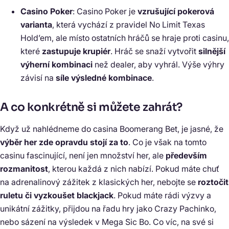
Casino Poker
: Casino Poker je
vzrušující pokerová
varianta
, která vychází z pravidel No Limit Texas
Hold’em, ale místo ostatních hráčů se hraje proti casinu,
které
zastupuje krupiér
. Hráč se snaží vytvořit
silnější
výherní kombinaci
než dealer, aby vyhrál. Výše výhry
závisí na
síle výsledné kombinace
.
A co konkrétně si můžete zahrát?
Když už nahlédneme do casina Boomerang Bet, je jasné, že
výběr her zde opravdu stojí za to
. Co je však na tomto
casinu fascinující, není jen množství her, ale
především
rozmanitost
, kterou každá z nich nabízí. Pokud máte chuť
na adrenalinový zážitek z klasických her, nebojte se
roztočit
ruletu či vyzkoušet blackjack
. Pokud máte rádi výzvy a
unikátní zážitky, přijdou na řadu hry jako Crazy Pachinko,
nebo sázení na výsledek v Mega Sic Bo. Co víc, na své si