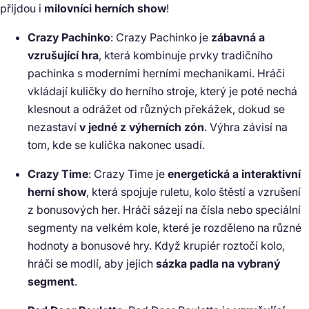
přijdou i
milovníci herních show
!
Crazy Pachinko
: Crazy Pachinko je
zábavná a
vzrušující hra
, která kombinuje prvky tradičního
pachinka s moderními herními mechanikami. Hráči
vkládají kuličky do herního stroje, který je poté nechá
klesnout a odrážet od různých překážek, dokud se
nezastaví
v jedné z výherních zón
. Výhra závisí na
tom, kde se kulička nakonec usadí.
Crazy Time
: Crazy Time je
energetická a interaktivní
herní show
, která spojuje ruletu, kolo štěstí a vzrušení
z bonusových her. Hráči sázejí na čísla nebo speciální
segmenty na velkém kole, které je rozděleno na různé
hodnoty a bonusové hry. Když krupiér roztočí kolo,
hráči se modlí, aby jejich
sázka padla na vybraný
segment
.