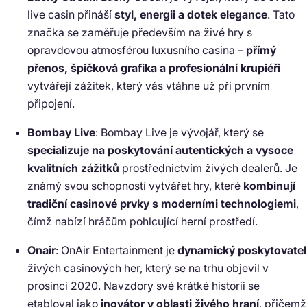
live casin přináší
styl, energii a dotek elegance
. Tato
značka se zaměřuje především na živé hry s
opravdovou atmosférou luxusního casina –
přímý
přenos, špičková grafika a profesionální krupiéři
vytvářejí zážitek, který vás vtáhne už při prvním
připojení.
Bombay Live
: ​Bombay Live je vývojář, který se
specializuje na poskytování autentických a vysoce
kvalitních zážitků
prostřednictvím živých dealerů. Je
známý svou schopností vytvářet hry, které
kombinují
tradiční casinové prvky s moderními technologiemi
,
čímž nabízí hráčům pohlcující herní prostředí.
Onair
: OnAir Entertainment je
dynamický poskytovatel
živých casinových her, který se na trhu objevil v
prosinci 2020. Navzdory své krátké historii se
etabloval jako
inovátor v oblasti živého hraní
, přičemž