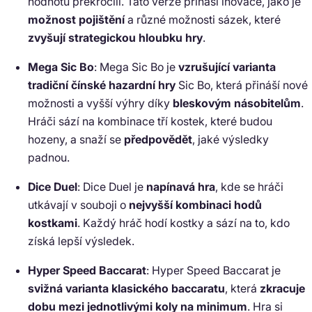
hodnotu překročili. Tato verze přináší inovace, jako je
možnost pojištění
a různé možnosti sázek, které
zvyšují strategickou hloubku hry
.
Mega Sic Bo
: Mega Sic Bo je
vzrušující varianta
tradiční čínské hazardní hry
Sic Bo, která přináší nové
možnosti a vyšší výhry díky
bleskovým násobitelům
.
Hráči sází na kombinace tří kostek, které budou
hozeny, a snaží se
předpovědět
, jaké výsledky
padnou.
Dice Duel
: Dice Duel je
napínavá hra
, kde se hráči
utkávají v souboji o
nejvyšší kombinaci hodů
kostkami
. Každý hráč hodí kostky a sází na to, kdo
získá lepší výsledek.
Hyper Speed Baccarat
: Hyper Speed Baccarat je
svižná varianta klasického baccaratu
, která
zkracuje
dobu mezi jednotlivými koly na minimum
. Hra si