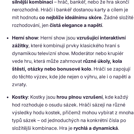
silnější kombinaci
– hráč, bankéř, nebo že hra skončí
nerozhodně. Hráči i bankéř dostanou karty a cílem je
mít hodnotu
co nejblíže ideálnímu skóre
. Žádné složité
rozhodování, jen
čistá elegance a napětí
.
Herní show
: Herní show jsou
vzrušující interaktivní
zážitky
, které kombinují prvky klasického hraní s
dynamikou televizní show. Moderátor nebo krupiér
vede hru, která může zahrnovat
různé úkoly, kola
štěstí, otázky nebo bonusové kolo
. Hráči se zapojují
do těchto výzev, kde jde nejen o výhru, ale i o napětí a
zvraty.
Kostky
: Kostky jsou
hrou plnou vzrušení
, kde každý
hod rozhoduje o osudu sázek. Hráči sázejí na různé
výsledky hodu kostek, přičemž mohou vybírat z mnoha
typů sázek – od jednoduchých na konkrétní čísla po
složitější kombinace. Hra je
rychlá a dynamická
.