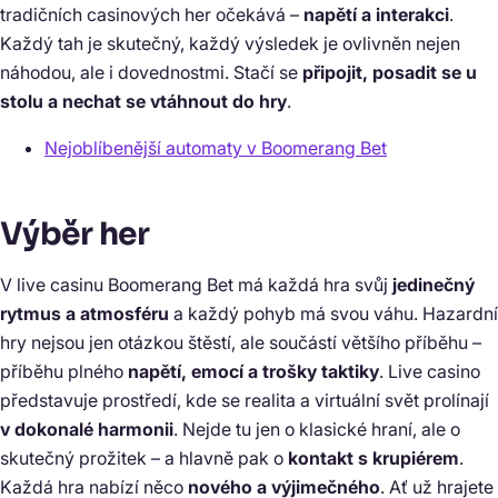
tradičních casinových her očekává –
napětí a interakci
.
Každý tah je skutečný, každý výsledek je ovlivněn nejen
náhodou, ale i dovednostmi. Stačí se
připojit, posadit se u
stolu a nechat se vtáhnout do hry
.
Nejoblíbenější automaty v Boomerang Bet
Výběr her
V live casinu Boomerang Bet má každá hra svůj
jedinečný
rytmus a atmosféru
a každý pohyb má svou váhu. Hazardní
hry nejsou jen otázkou štěstí, ale součástí většího příběhu –
příběhu plného
napětí, emocí a trošky taktiky
. Live casino
představuje prostředí, kde se realita a virtuální svět prolínají
v dokonalé harmonii
. Nejde tu jen o klasické hraní, ale o
skutečný prožitek – a hlavně pak o
kontakt s krupiérem
.
Každá hra nabízí něco
nového a výjimečného
. Ať už hrajete