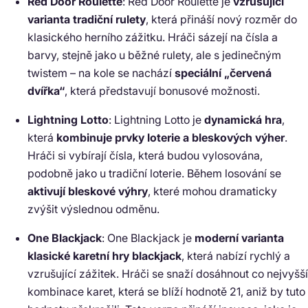
Red Door Roulette
: Red Door Roulette je
vzrušující
varianta tradiční rulety
, která přináší nový rozměr do
klasického herního zážitku. Hráči sázejí na čísla a
barvy, stejně jako u běžné rulety, ale s jedinečným
twistem – na kole se nachází
speciální „červená
dvířka“
, která představují bonusové možnosti.
Lightning Lotto
: Lightning Lotto je
dynamická hra
,
která
kombinuje prvky loterie a bleskových výher
.
Hráči si vybírají čísla, která budou vylosována,
podobně jako u tradiční loterie. Během losování se
aktivují bleskové výhry
, které mohou dramaticky
zvýšit výslednou odměnu.
One Blackjack
: One Blackjack je
moderní varianta
klasické karetní hry blackjack
, která nabízí rychlý a
vzrušující zážitek. Hráči se snaží dosáhnout co nejvyšší
kombinace karet, která se blíží hodnotě 21, aniž by tuto