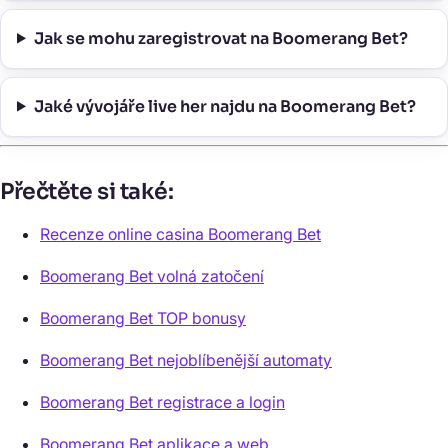
Jak se mohu zaregistrovat na Boomerang Bet?
Jaké vývojáře live her najdu na Boomerang Bet?
Přečtěte si také:
Recenze online casina Boomerang Bet
Boomerang Bet volná zatočení
Boomerang Bet TOP bonusy
Boomerang Bet nejoblíbenější automaty
Boomerang Bet registrace a login
Boomerang Bet aplikace a web