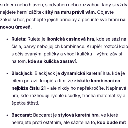
srdcem nebo hlavou, s odvahou nebo rozvahou, tady si vždy
najdete herní zážitek
šitý na míru právě vám
. Objevte
zákulisí her, pochopte jejich principy a posuňte své hraní
na
novou úroveň
.
Ruleta
: Ruleta je
ikonická casinová hra
, kde se sází na
čísla, barvy nebo jejich kombinace. Krupiér roztočí kolo
s očíslovanými políčky a vhodí kuličku – výhra závisí
na tom,
kde se kulička zastaví
.
Blackjack
: Blackjack je
dynamická karetní hra
, kde je
cílem porazit krupiéra tím, že
získáte kombinaci co
nejblíže číslu 21
– ale nikdy ho nepřekročíte. Napínavá
hra, kde rozhodují rychlé úsudky, trocha matematiky a
špetka štěstí.
Baccarat
: Baccarat je
stylová karetní hra
, ve které
nehrajete proti ostatním, ale sázíte na to,
kdo bude mít