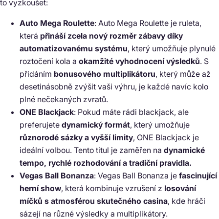
to vyzkoušet:
Auto Mega Roulette
: Auto Mega Roulette je ruleta,
která
přináší zcela nový rozměr zábavy díky
automatizovanému systému
, který umožňuje plynulé
roztočení kola a
okamžité vyhodnocení výsledků
. S
přidáním
bonusového multiplikátoru
, který může až
desetinásobně zvýšit vaši výhru, je každé navíc kolo
plné nečekaných zvratů.
ONE Blackjack
: Pokud máte rádi blackjack, ale
preferujete
dynamický formát
, který umožňuje
různorodé sázky a vyšší limity
, ONE Blackjack je
ideální volbou. Tento titul je zaměřen na
dynamické
tempo, rychlé rozhodování a tradiční pravidla.
Vegas Ball Bonanza
: Vegas Ball Bonanza je
fascinující
herní show
, která kombinuje vzrušení z
losování
míčků s atmosférou skutečného casina
, kde hráči
sázejí na různé výsledky a multiplikátory.