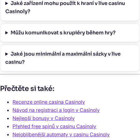
Jaké zařízení mohu použít k hraní v live casinu
Casinoly?
Můžu komunikovat s krupiéry během hry?
Jaké jsou minimální a maximální sázky v live
casinu?
Přečtěte si také:
Recenze online casina Casinoly
Návod na registraci a login v Casinoly
Nejlepší bonusy v Casinoly
Přehled free spinů v casinu Casinoly
Nejoblíbenější automaty v casinu Casinoly