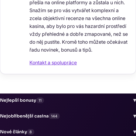
přešla na online platformy a zůstala u nich.
Snažím se pro vás vytvářet komplexní a
zcela objektivní recenze na všechna online
kasina, aby bylo pro vás hazardní prostředí
vždy přehledné a dobře zmapované, než se
do něj pustíte. Kromě toho můžete očekávat
řadu novinek, bonusů a tipů.
Kontakt a spolupráce
▾
Nejlepší bonusy
11
▾
Nejoblíbenější casina
144
▾
Nové články
8