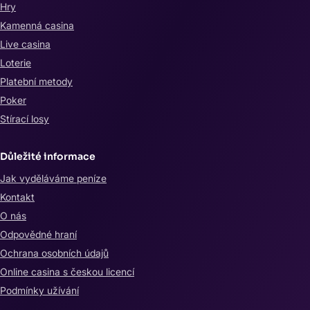
Hry
Kamenná casina
Live casina
Loterie
Platební metody
Poker
Stírací losy
Důležité informace
Jak vyděláváme peníze
Kontakt
O nás
Odpovědné hraní
Ochrana osobních údajů
Online casina s českou licencí
Podmínky užívání