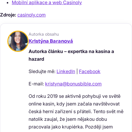
Mobilní aplikace a web Casinoly
Zdroje:
casinoly.com
Autorka obsahu
Kristýna Baranová
Autorka článku – expertka na kasína a
hazard
Sledujte mě:
LinkedIn
|
Facebook
E-mail:
kristyna@bonusbible.com
Od roku 2019 se aktivně pohybuji ve světě
online kasin, kdy jsem začala navštěvovat
česká herní zařízení s přáteli. Tento svět mě
natolik zaujal, že jsem nějakou dobu
pracovala jako krupiérka. Později jsem