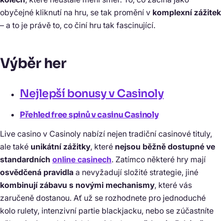
obyčejné kliknutí na hru, se tak promění v
komplexní zážitek
– a to je právě to, co činí hru tak fascinující.
Výběr her
Nejlepší bonusy v Casinoly
Přehled free spinů v casinu Casinoly
Live casino v Casinoly nabízí nejen tradiční casinové tituly,
ale také
unikátní zážitky
, které
nejsou běžně dostupné ve
standardních
online casinech
. Zatímco některé hry mají
osvědčená pravidla
a nevyžadují složité strategie, jiné
kombinují zábavu s novými mechanismy
, které vás
zaručeně dostanou. Ať už se rozhodnete pro jednoduché
kolo rulety, intenzivní partie blackjacku, nebo se zúčastníte