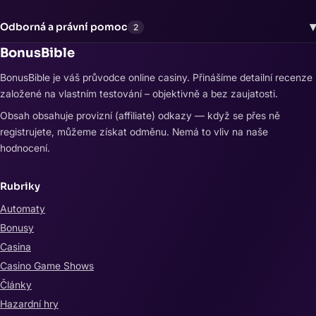
▾
Odborná a právní pomoc
2
BonusBible
BonusBible je váš průvodce online casiny. Přinášíme detailní recenze
založené na vlastním testování – objektivně a bez zaujatosti.
Obsah obsahuje provizní (affiliate) odkazy — když se přes ně
registrujete, můžeme získat odměnu. Nemá to vliv na naše
hodnocení.
Rubriky
Automaty
Bonusy
Casina
Casino Game Shows
Články
Hazardní hry