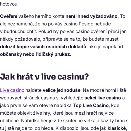
hotovou.
Ověření
vašeho herního konta
není ihned vyžadováno
. To
ale neznamená, že ho po vás casino Posido nebude
v budoucnu chtít. Pokud by po vás casino ověření přeci jen
někdy požadovalo, připravte se na to, že budete muset
doložit kopie vašich osobních dokladů
jako je například
občanský nebo řidičský průkaz.
Jak hrát v live casinu?
Live casino
najdete
velice jednoduše
. Na modré horní liště
webových stránek casina si vyhledejte
sekci live casino
a
jako první se vám otevře nabídka
Top Live Casino
, kde
můžete objevit živé hry, které jsou mezi hráči nejvíce
oblíbené. Nabídka her je zde skutečně velká a každý hráč si
tu jistě najde to, co hledá. K dispozici jsou zde jak
klasické,