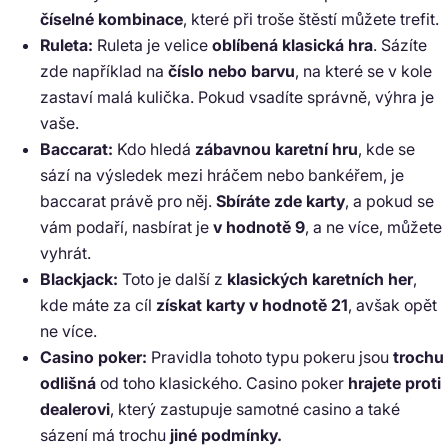
číselné kombinace
, které při troše štěstí můžete trefit.
Ruleta:
Ruleta je velice
oblíbená klasická hra
. Sázíte
zde například na
číslo nebo barvu
, na které se v kole
zastaví malá kulička. Pokud vsadíte správně, výhra je
vaše.
Baccarat:
Kdo hledá
zábavnou karetní hru
, kde se
sází na výsledek mezi hráčem nebo bankéřem, je
baccarat právě pro něj.
Sbíráte zde karty
, a pokud se
vám podaří, nasbírat je
v hodnotě 9
, a ne více, můžete
vyhrát.
Blackjack:
Toto je další z
klasických karetních her
,
kde máte za cíl
získat karty v hodnotě 21
, avšak opět
ne více.
Casino poker:
Pravidla tohoto typu pokeru jsou
trochu
odlišná
od toho klasického. Casino poker
hrajete proti
dealerovi
, který zastupuje samotné casino a také
sázení má trochu
jiné podmínky.