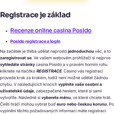
Registrace je základ
Recenze online casina Posido
Posido registrace a login
Na začátek je třeba udělat naprosto
jednoduchou
věc, a to
zaregistrovat se
. Ve vašem webovém prohlížeči si nejprve
vyhledáte stránky
casina Posido a v pravém horním rohu
kliknete na tlačítko
REGISTRACE
. Casino vás registrací
provede krok za krokem, tudíž není možné udělat žádnou
chybu. V následujících krocích
vyplníte vaše osobní a
uživatelské údaje
, zabezpečené heslem, které si sami
vytvoříte. Následně si
vyberete měnu
, ve které chcete hrát.
Čeští hráči mohou vybrat buď
euro nebo českou korunu
. Po
vyplnění těchto požadovaných informací máte registraci