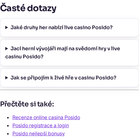
Časté dotazy
Jaké druhy her nabízí live casino Posido?
Jací herní vývojáři mají na svědomí hry v live
casinu Posido?
Jak se připojím k živé hře v casinu Posido?
Přečtěte si také:
Recenze online casina Posido
Posido registrace a login
Posido nejlepší bonusy