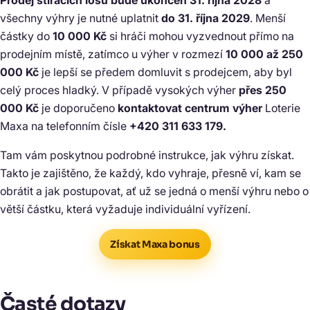
Prodej stíracích losů bude ukončen 31. října 2028
a
všechny výhry je nutné uplatnit
do 31. října 2029
. Menší
částky do
10 000 Kč
si hráči mohou vyzvednout přímo na
prodejním místě, zatímco u výher v rozmezí
10 000 až 250
000 Kč
je lepší se předem domluvit s prodejcem, aby byl
celý proces hladký. V případě vysokých výher
přes 250
000 Kč
je doporučeno
kontaktovat centrum výher
Loterie
Maxa na telefonním čísle
+420 311 633 179.
Tam vám poskytnou podrobné instrukce, jak výhru získat.
Takto je zajištěno, že každý, kdo vyhraje, přesně ví, kam se
obrátit a jak postupovat, ať už se jedná o menší výhru nebo o
větší částku, která vyžaduje individuální vyřízení.
Získat Maxa bonus
Časté dotazy