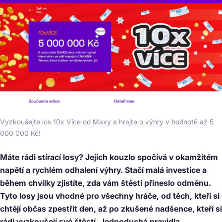
Vyzkoušejte los 10x Více od Maxy a hrajte o výhry v hodnotě až 5
000 000 Kč!
Máte rádi stírací losy? Jejich kouzlo spočívá v okamžitém
napětí a rychlém odhalení výhry. Stačí malá investice a
během chvilky zjistíte, zda vám štěstí přineslo odměnu.
Tyto losy jsou vhodné pro všechny hráče, od těch, kteří si
chtějí občas zpestřit den, až po zkušené nadšence, kteří si
rádi vyzkoušejí své štěstí. Jednoduchá pravidla,