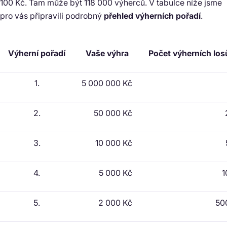
100 Kč. Tam může být 118 000 výherců. V tabulce níže jsme
pro vás připravili podrobný
přehled výherních pořadí
.
Výherní pořadí
Vaše výhra
Počet výherních los
1.
5 000 000 Kč
2.
50 000 Kč
3.
10 000 Kč
4.
5 000 Kč
1
5.
2 000 Kč
50