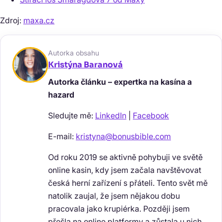
Zdroj:
maxa.cz
Autorka obsahu
Kristýna Baranová
Autorka článku – expertka na kasína a
hazard
Sledujte mě:
LinkedIn
|
Facebook
E-mail:
kristyna@bonusbible.com
Od roku 2019 se aktivně pohybuji ve světě
online kasin, kdy jsem začala navštěvovat
česká herní zařízení s přáteli. Tento svět mě
natolik zaujal, že jsem nějakou dobu
pracovala jako krupiérka. Později jsem
přešla na online platformy a zůstala u nich.