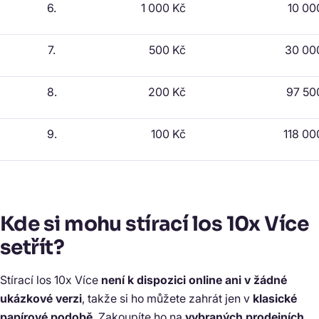
6.
1 000 Kč
10 00
7.
500 Kč
30 00
8.
200 Kč
97 50
9.
100 Kč
118 00
Kde si mohu stírací los 10x Více
setřít?
Stírací los 10x Více
není k dispozici online ani v žádné
ukázkové verzi
, takže si ho můžete zahrát jen v
klasické
papírové podobě
. Zakoupíte ho na
vybraných prodejních