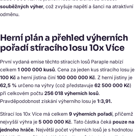
souběžných výher
, což zvyšuje napětí a šanci na atraktivní
odměnu.
Herní plán a přehled výherních
pořadí stíracího losu 10x Více
První vydaná emise těchto stíracích losů Paraple nabízí
celkem
1 000 000 kusů
. Cena za jeden kus stíracího losu je
100 Kč
a herní jistina činí
100 000 000 Kč
. Z herní jistiny je
62,5 %
určeno na výhry (což představuje
62 500 000 Kč
)
při celkovém počtu
256 018 výherních losů
.
Pravděpodobnost získání výherního losu je
1:3,91.
Stírací los 10x Více má celkem
9 výherních pořadí
, přičemž
nejvyšší výhra je
5 000 000 Kč
. Tato částka čeká
pouze na
jednoho hráče
. Největší počet výherních losů je s hodnotou