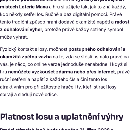
místech Loterie Maxa
a hru si užijete tak, jak to zná každý,
kdo někdy setřel los. Ručně a bez digitální pomoci. Právě
tento tradiční způsob hraní dodává okamžité napětí a
radost
z odhalování výher
, protože právě každý setřený symbol
může vyhrát.
Fyzický kontakt s losy, možnost
postupného odhalování a
okamžitá zpětná vazba
na to, zda se štěstí usmálo právě na
vás, je něco, co online verze jednoduše nenabídne. I když si
hru
nemůžete vyzkoušet zdarma nebo přes internet
, právě
ruční setření a napětí z každého čísla činí tento los
atraktivním pro příležitostné hráče i ty, kteří stírací losy
sbírají a sledují nové edice.
Platnost losu a uplatnění výhry