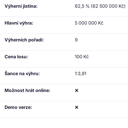
Výherní jistina:
62,5 % (62 500 000 Kč)
Hlavní výhra:
5 000 000 Kč
Výherních pořadí:
9
Cena losu:
100 Kč
Šance na výhru:
1:3,91
Možnost hrát online:
❌
Demo verze:
❌