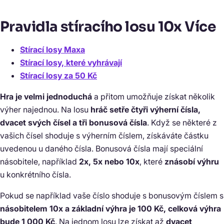
Pravidla stíracího losu 10x Více
Stírací losy Maxa
Stírací losy, které vyhrávají
Stírací losy za 50 Kč
Hra je velmi jednoduchá
a přitom umožňuje získat několik
výher najednou. Na losu
hráč setře čtyři výherní čísla,
dvacet svých čísel a tři bonusová čísla
. Když se některé z
vašich čísel shoduje s výherním číslem, získáváte částku
uvedenou u daného čísla. Bonusová čísla mají speciální
násobitele, například
2x, 5x nebo 10x
, které
znásobí výhru
u konkrétního čísla.
Pokud se například vaše číslo shoduje s bonusovým číslem s
násobitelem 10x a základní výhra je 100 Kč, celková výhra
bude 1 000 Kč
. Na jednom losu lze získat až
dvacet