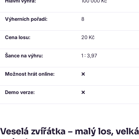
Hlavní výhra:
100 000 Kč
Výherních pořadí:
8
Cena losu:
20 Kč
Šance na výhru:
1 : 3,97
Možnost hrát online:
❌
Demo verze:
❌
Veselá zvířátka – malý los, velká