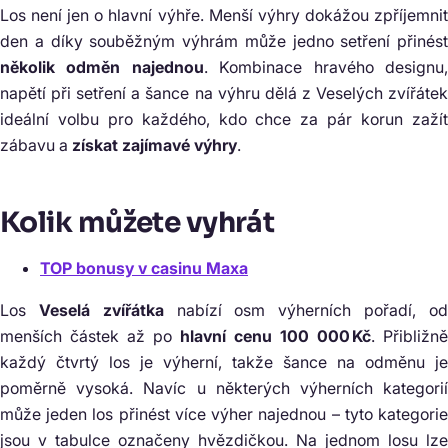
Los není jen o hlavní výhře. Menší výhry dokážou zpříjemnit
den a díky souběžným výhrám může jedno setření přinést
několik odměn najednou
. Kombinace hravého designu
napětí při setření a šance na výhru dělá z Veselých zvířátek
ideální volbu pro každého, kdo chce za pár korun zažít
zábavu a
získat zajímavé výhry
.
Kolik můžete vyhrát
TOP bonusy v casinu Maxa
Los
Veselá zvířátka
nabízí osm výherních pořadí, o
menších částek až po
hlavní cenu 100 000 Kč
. Přibližně
každý čtvrtý los je výherní, takže šance na odměnu je
poměrně vysoká. Navíc u některých výherních kategorií
může jeden los přinést více výher najednou – tyto kategorie
jsou v tabulce označeny hvězdičkou. Na jednom losu lze