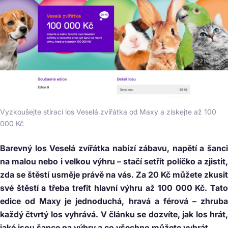
Vyzkoušejte stírací los Veselá zvířátka od Maxy a získejte až 100
000 Kč
Barevný los Veselá zvířátka nabízí zábavu, napětí a šanci
na malou nebo i velkou výhru – stačí setřít políčko a zjistit,
zda se štěstí usměje právě na vás. Za 20 Kč můžete zkusit
své štěstí a třeba trefit hlavní výhru až 100 000 Kč. Tato
edice od Maxy je jednoduchá, hravá a férová – zhruba
každý čtvrtý los vyhrává. V článku se dozvíte, jak los hrát,
jaké jsou šance na výhry a co všechno můžete vyhrát.