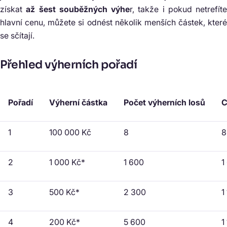
získat
až šest souběžných výhe
r, takže i pokud netrefíte
hlavní cenu, můžete si odnést několik menších částek, které
se sčítají.
Přehled výherních pořadí
Pořadí
Výherní částka
Počet výherních losů
C
1
100 000 Kč
8
8
2
1 000 Kč*
1 600
1
3
500 Kč*
2 300
1
4
200 Kč*
5 600
1