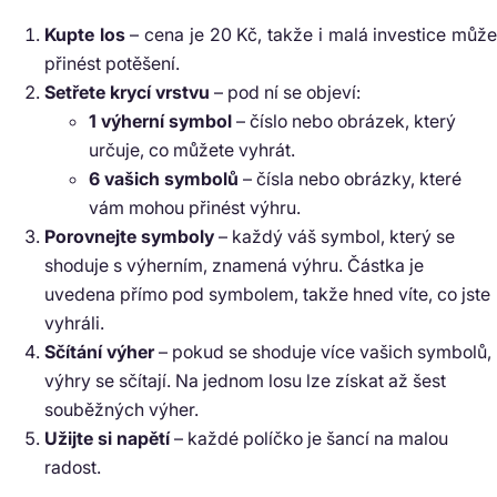
Kupte los
– cena je 20 Kč, takže i malá investice můž
přinést potěšení.
Setřete krycí vrstvu
– pod ní se objeví:
1 výherní symbol
– číslo nebo obrázek, který
určuje, co můžete vyhrát.
6 vašich symbolů
– čísla nebo obrázky, které
vám mohou přinést výhru.
Porovnejte symboly
– každý váš symbol, který se
shoduje s výherním, znamená výhru. Částka je
uvedena přímo pod symbolem, takže hned víte, co jste
vyhráli.
Sčítání výher
– pokud se shoduje více vašich symbolů,
výhry se sčítají. Na jednom losu lze získat až šest
souběžných výher.
Užijte si napětí
– každé políčko je šancí na malou
radost.