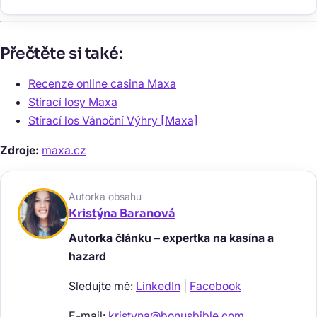
Přečtěte si také:
Recenze online casina Maxa
Stírací losy Maxa
Stírací los Vánoční Výhry [Maxa]
Zdroje:
maxa.cz
Autorka obsahu
Kristýna Baranová
Autorka článku – expertka na kasína a
hazard
Sledujte mě:
LinkedIn
|
Facebook
E-mail:
kristyna@bonusbible.com