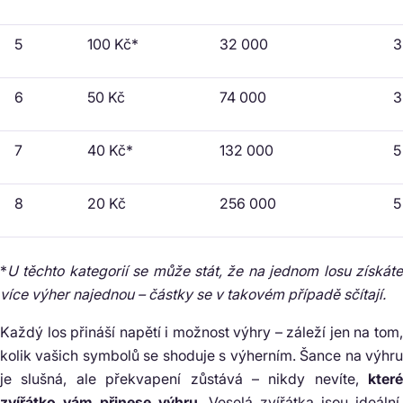
5
100 Kč*
32 000
3
6
50 Kč
74 000
3
7
40 Kč*
132 000
5
8
20 Kč
256 000
5
*
U těchto kategorií se může stát, že na jednom losu získáte
více výher najednou – částky se v takovém případě sčítají.
Každý los přináší napětí i možnost výhry – záleží jen na tom,
kolik vašich symbolů se shoduje s výherním. Šance na výhru
je slušná, ale překvapení zůstává – nikdy nevíte,
které
zvířátko vám přinese výhru
. Veselá zvířátka jsou ideální,