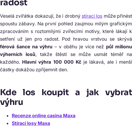
radost
Veselá zvířátka dokazují, že i drobný
stírací los
může přinés
spoustu zábavy. Na první pohled zaujmou milým grafickým
zpracováním s roztomilými zvířecími motivy, které lákají k
setření už jen pro radost. Pod hravou vrstvou se skrývá
férová šance na výhru
– v oběhu je více než
půl milion
výherních losů
, takže štěstí se může usmát téměř na
každého.
Hlavní výhra 100 000 Kč
je lákavá, ale i menš
částky dokážou zpříjemnit den.
Kde los koupit a jak vybrat
výhru
Recenze online casina Maxa
Stírací losy Maxa