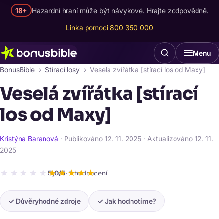
18+
Hazardní hraní může být návykové. Hrajte zodpovědně.
Linka pomoci 800 350 000
Menu
BonusBible
Stírací losy
Veselá zvířátka [stírací los od Maxy]
Veselá zvířátka [stírací
los od Maxy]
Kristýna Baranová
· Publikováno
12. 11. 2025
· Aktualizováno
12. 11.
2025
★★★★★
★★★★★
5,0/5
· 1 hodnocení
✓ Důvěryhodné zdroje
✓ Jak hodnotíme?