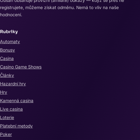
Obsah obsahuje provizní (affiliate) odkazy — když se přes ně
registrujete, můžeme získat odměnu. Nemá to vliv na naše
hodnocení.
Rubriky
Automaty
Bonusy
Casina
Casino Game Shows
Články
Hazardní hry
Hry
Kamenná casina
Live casina
Loterie
Platební metody
Poker