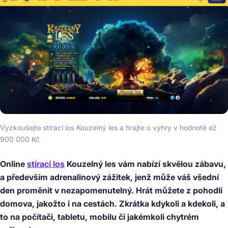
Vyzkoušejte stírací los Kouzelný les a hrajte o výhry v hodnotě až
900 000 Kč
Online
stírací los
Kouzelný les vám nabízí skvělou zábavu,
a především adrenalinový zážitek, jenž může váš všední
den proměnit v nezapomenutelný. Hrát můžete z pohodlí
domova, jakožto i na cestách. Zkrátka kdykoli a kdekoli, a
to na počítači, tabletu, mobilu či jakémkoli chytrém