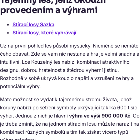
provedením a výhrami
Stírací losy Sazka
Stírací losy, které vyhrávají
Už na první pohled les působí mysticky. Nicméně se nemáte
čeho obávat. Zde se vám nic nestane a hra je velmi snadná a
intuitivní. Los Kouzelný les nabízí kombinaci atraktivního
designu, dobrou hratelnost a štědrou výherní jistinu.
Rozhodně v sobě ukrývá kouzlo napětí a vzrušení ze hry a
potenciální výhry.
Máte možnost se vydat k tajemnému stromu života, jehož
koruny nabízí po setření symboly ukrývající takřka 600 tisíc
výher. Jednou z nich je hlavní
výhra ve výši 900 000 Kč
. Co
je třeba zmínit, že na jednom stíracím losu můžete narazit na
kombinaci různých symbolů a tím tak získat vícero typů