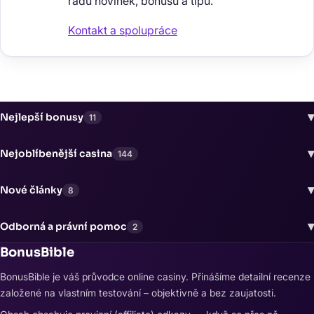
řadu novinek, bonusů a tipů.
Kontakt a spolupráce
▾
Nejlepší bonusy
11
▾
Nejoblíbenější casina
144
▾
Nové články
8
▾
Odborná a právní pomoc
2
BonusBible
BonusBible je váš průvodce online casiny. Přinášíme detailní recenze
založené na vlastním testování – objektivně a bez zaujatosti.