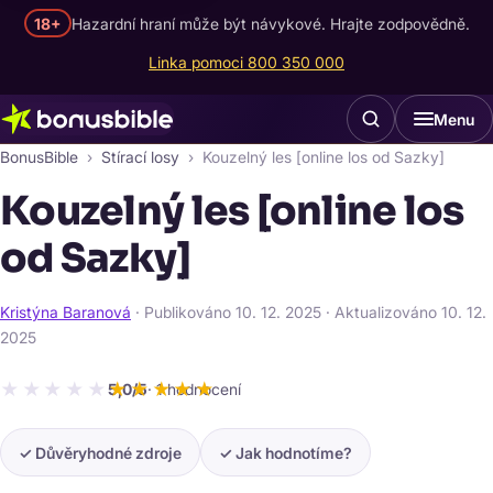
18+
Hazardní hraní může být návykové. Hrajte zodpovědně.
Linka pomoci 800 350 000
Menu
BonusBible
Stírací losy
Kouzelný les [online los od Sazky]
Kouzelný les [online los
od Sazky]
Kristýna Baranová
· Publikováno
10. 12. 2025
· Aktualizováno
10. 12.
2025
★★★★★
★★★★★
5,0/5
· 1 hodnocení
✓ Důvěryhodné zdroje
✓ Jak hodnotíme?