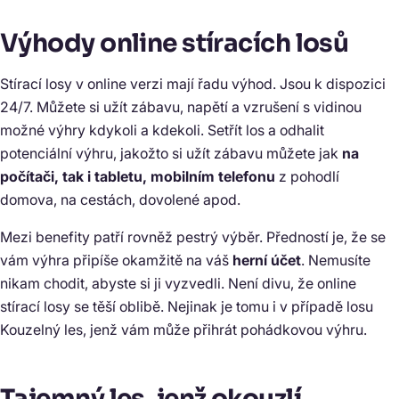
Výhody online stíracích losů
Stírací losy v online verzi mají řadu výhod. Jsou k dispozici
24/7. Můžete si užít zábavu, napětí a vzrušení s vidinou
možné výhry kdykoli a kdekoli. Setřít los a odhalit
potenciální výhru, jakožto si užít zábavu můžete jak
na
počítači, tak i tabletu, mobilním telefonu
z pohodlí
domova, na cestách, dovolené apod.
Mezi benefity patří rovněž pestrý výběr. Předností je, že se
vám výhra připíše okamžitě na váš
herní účet
. Nemusíte
nikam chodit, abyste si ji vyzvedli. Není divu, že online
stírací losy se těší oblibě. Nejinak je tomu i v případě losu
Kouzelný les, jenž vám může přihrát pohádkovou výhru.
Tajemný les, jenž okouzlí