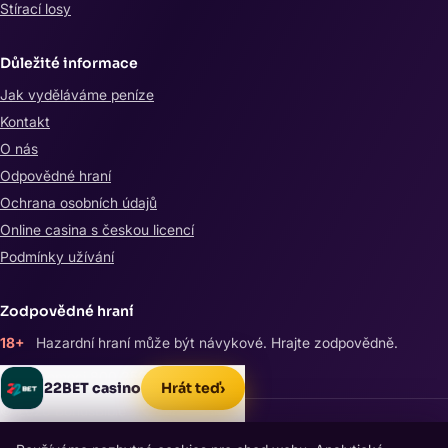
Stírací losy
Důležité informace
Jak vyděláváme peníze
Kontakt
O nás
Odpovědné hraní
Ochrana osobních údajů
Online casina s českou licencí
Podmínky užívání
Zodpovědné hraní
18+
Hazardní hraní může být návykové. Hrajte zodpovědně.
Linka pomoci 800 350 000
Hrát teď
›
22BET casino
© 2026 BonusBible