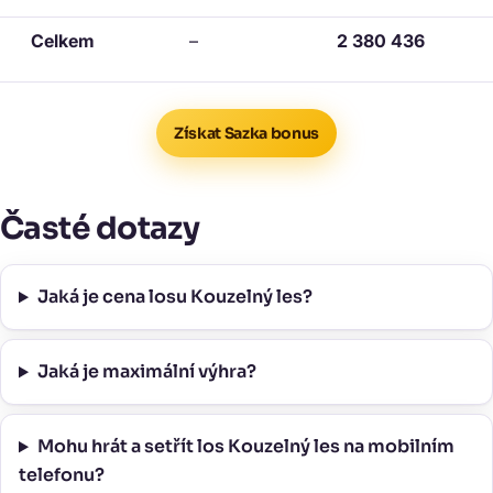
Celkem
–
2 380 436
Získat Sazka bonus
Časté dotazy
Jaká je cena losu Kouzelný les?
Jaká je maximální výhra?
Mohu hrát a setřít los Kouzelný les na mobilním
telefonu?