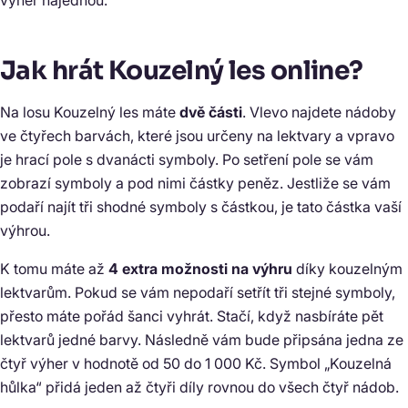
výher najednou.
Jak hrát Kouzelný les online?
Na losu Kouzelný les máte
dvě části
. Vlevo najdete nádoby
ve čtyřech barvách, které jsou určeny na lektvary a vpravo
je hrací pole s dvanácti symboly. Po setření pole se vám
zobrazí symboly a pod nimi částky peněz. Jestliže se vám
podaří najít tři shodné symboly s částkou, je tato částka vaší
výhrou.
K tomu máte až
4 extra možnosti na výhru
díky kouzelným
lektvarům. Pokud se vám nepodaří setřít tři stejné symboly,
přesto máte pořád šanci vyhrát. Stačí, když nasbíráte pět
lektvarů jedné barvy. Následně vám bude připsána jedna ze
čtyř výher v hodnotě od 50 do 1 000 Kč. Symbol „Kouzelná
hůlka“ přidá jeden až čtyři díly rovnou do všech čtyř nádob.