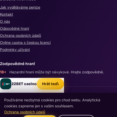
Jak vyděláváme peníze
Kontakt
O nás
Odpovědné hraní
Ochrana osobních údajů
Online casina s českou licencí
Podmínky užívání
Zodpovědné hraní
18+
Hazardní hraní může být návykové. Hrajte zodpovědně.
Linka pomoci 800 350 000
Hrát teď
›
22BET casino
© 2026 BonusBible
Používáme nezbytná cookies pro chod webu. Analytická
cookies zapneme jen s vaším souhlasem.
Ochrana osobních údajů