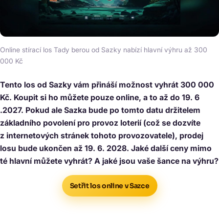
Online stírací los Tady berou od Sazky nabízí hlavní výhru až 300
000 Kč
Tento los od Sazky vám přináší možnost vyhrát 300 000
Kč. Koupit si ho můžete pouze online, a to až do 19. 6
.2027. Pokud ale Sazka bude po tomto datu držitelem
základního povolení pro provoz loterií (což se dozvíte
z internetových stránek tohoto provozovatele), prodej
losu bude ukončen až 19. 6. 2028. Jaké další ceny mimo
té hlavní můžete vyhrát? A jaké jsou vaše šance na výhru?
Setřit los online v Sazce