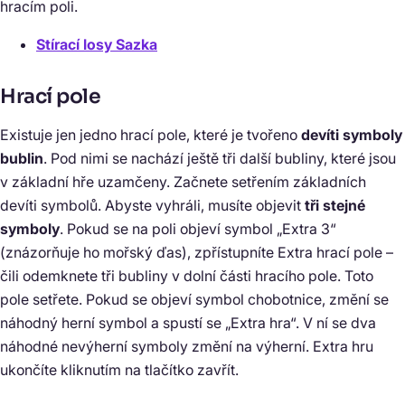
hracím poli.
Stírací losy Sazka
Hrací pole
Existuje jen jedno hrací pole, které je tvořeno
devíti symboly
bublin
. Pod nimi se nachází ještě tři další bubliny, které jsou
v základní hře uzamčeny. Začnete setřením základních
devíti symbolů. Abyste vyhráli, musíte objevit
tři stejné
symboly
. Pokud se na poli objeví symbol „Extra 3“
(znázorňuje ho mořský ďas), zpřístupníte Extra hrací pole –
čili odemknete tři bubliny v dolní části hracího pole. Toto
pole setřete. Pokud se objeví symbol chobotnice, změní se
náhodný herní symbol a spustí se „Extra hra“. V ní se dva
náhodné nevýherní symboly změní na výherní. Extra hru
ukončíte kliknutím na tlačítko zavřít.