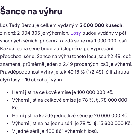
Šance na výhru
Los Tady Berou je celkem vydaný v
5 000 000 kusech
,
z nichž 2 004 305 je výherních.
Losy
budou vydány v pěti
shodných sériích, přičemž každá série má 1 000 000 losů.
Každá jedna série bude zpřístupněna po vyprodání
předchozí série. Šance na výhru tohoto losu jsou 1:2,49, což
znamená, průměrně jeden z 2,49 prodaných losů je výherní.
Pravděpodobnost výhry je tak 40,16 % (1/2,49), čili zhruba
čtyři losy z 10 obsahují výhru.
Herní jistina celkové emise je 100 000 000 Kč.
Výherní jistina celkové emise je 78 %, tj. 78 000 000
Kč.
Herní jistina každé jednotlivé série je 20 000 000 Kč.
Výherní jistina na jednu sérii je 78 %, tj. 15 600 000 Kč.
V jedné sérii je 400 861 výherních losů.