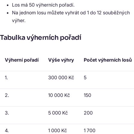
Los má 50 výherních pořadí.
Na jednom losu můžete vyhrát od 1 do 12 souběžných
výher.
Tabulka výherních pořadí
Výherní pořadí
Výše výhry
Počet výherních losů
1.
300 000 Kč
5
2.
10 000 Kč
150
3.
5 000 Kč
200
4.
1 000 Kč
1 700