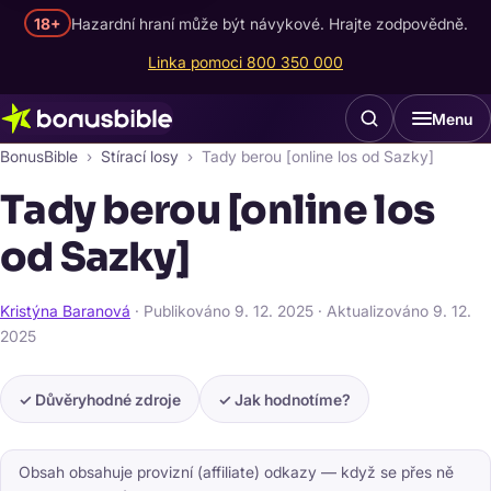
18+
Hazardní hraní může být návykové. Hrajte zodpovědně.
Linka pomoci 800 350 000
Menu
BonusBible
Stírací losy
Tady berou [online los od Sazky]
Tady berou [online los
od Sazky]
Kristýna Baranová
· Publikováno
9. 12. 2025
· Aktualizováno
9. 12.
2025
✓ Důvěryhodné zdroje
✓ Jak hodnotíme?
Obsah obsahuje provizní (affiliate) odkazy — když se přes ně