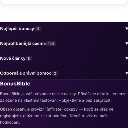
▾
Nejlepší bonusy
11
▾
Nejoblíbenější casina
144
▾
Nové články
8
▾
Odborná a právní pomoc
2
BonusBible
BonusBible je váš průvodce online casiny. Přinášíme detailní recenze
založené na vlastním testování – objektivně a bez zaujatosti.
Obsah obsahuje provizní (affiliate) odkazy — když se přes ně
registrujete, můžeme získat odměnu. Nemá to vliv na naše
hodnocení.