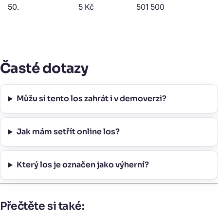
50.
5 Kč
501 500
Časté dotazy
Můžu si tento los zahrát i v demoverzi?
Jak mám setřít online los?
Který los je označen jako výherní?
Přečtěte si také: