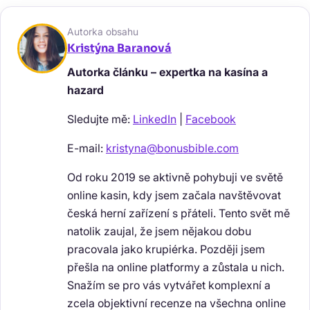
Autorka obsahu
Kristýna Baranová
Autorka článku – expertka na kasína a
hazard
Sledujte mě:
LinkedIn
|
Facebook
E-mail:
kristyna@bonusbible.com
Od roku 2019 se aktivně pohybuji ve světě
online kasin, kdy jsem začala navštěvovat
česká herní zařízení s přáteli. Tento svět mě
natolik zaujal, že jsem nějakou dobu
pracovala jako krupiérka. Později jsem
přešla na online platformy a zůstala u nich.
Snažím se pro vás vytvářet komplexní a
zcela objektivní recenze na všechna online