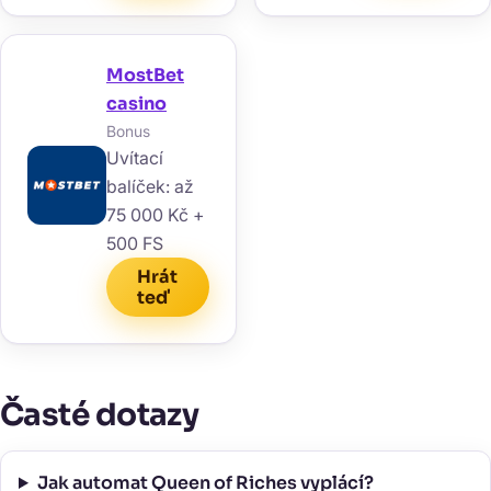
MostBet
casino
Bonus
Uvítací
balíček: až
75 000 Kč +
500 FS
Hrát
teď
Časté dotazy
Jak automat Queen of Riches vyplácí?