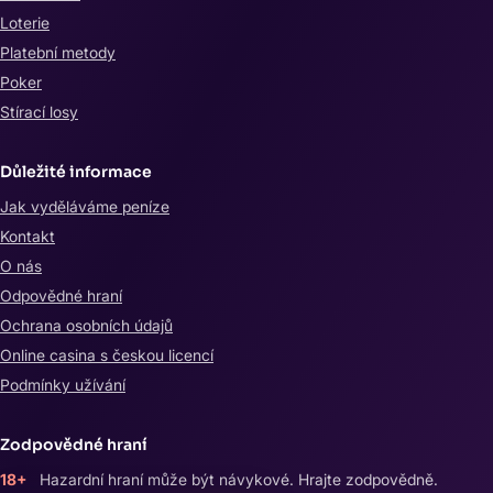
Loterie
Platební metody
Poker
Stírací losy
Důležité informace
Jak vyděláváme peníze
Kontakt
O nás
Odpovědné hraní
Ochrana osobních údajů
Online casina s českou licencí
Podmínky užívání
Zodpovědné hraní
18+
Hazardní hraní může být návykové. Hrajte zodpovědně.