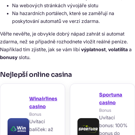
Na webových stránkách vývojáře slotu
Na hazardních portálech, které se zaměřují na
poskytování automatů ve verzi zdarma.
Věřte nevěřte, je obvykle dobrý nápad zahrát si automat
zdarma, než se případně rozhodnete vložit reálné peníze.
Například tím zjistíte, jak se vám líbí
výplatnost
,
volatilita
a
bonusy
slotu.
Nejlepší online casina
Sportuna
Winairlines
casino
casino
Bonus
Bonus
Uvítací
Uvítací
bonus: 100%
balíček: až
bonus do