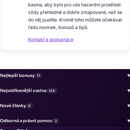
kasina, aby bylo pro vás hazardní prostředí
vždy přehledné a dobře zmapované, než se
do něj pustíte. Kromě toho můžete očekávat
řadu novinek, bonusů a tipů.
Kontakt a spolupráce
▾
Nejlepší bonusy
11
▾
Nejoblíbenější casina
144
▾
Nové články
8
▾
Odborná a právní pomoc
2