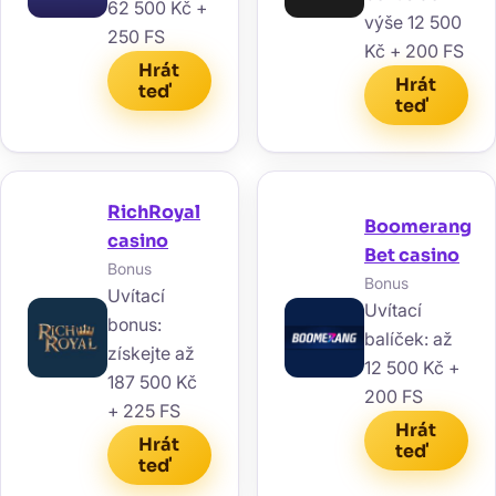
62 500 Kč +
výše 12 500
250 FS
Kč + 200 FS
Hrát
Hrát
teď
teď
RichRoyal
Boomerang
casino
Bet casino
Bonus
Bonus
Uvítací
Uvítací
bonus:
balíček: až
získejte až
12 500 Kč +
187 500 Kč
200 FS
+ 225 FS
Hrát
Hrát
teď
teď