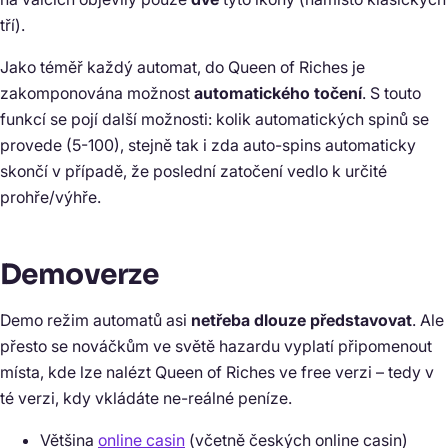
tří).
Jako téměř každý automat, do Queen of Riches je
zakomponována možnost
automatického točení
. S touto
funkcí se pojí další možnosti: kolik automatických spinů se
provede (5-100), stejně tak i zda auto-spins automaticky
skončí v případě, že poslední zatočení vedlo k určité
prohře/výhře.
Demoverze
Demo režim automatů asi
netřeba dlouze představovat
. Ale
přesto se nováčkům ve světě hazardu vyplatí připomenout
místa, kde lze nalézt Queen of Riches ve free verzi – tedy v
té verzi, kdy vkládáte ne-reálné peníze.
Většina
online casin
(včetně českých online casin)