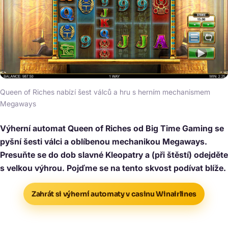
Queen of Riches nabízí šest válců a hru s herním mechanismem
Megaways
Výherní automat Queen of Riches od Big Time Gaming se
pyšní šesti válci a oblíbenou mechanikou Megaways.
Presuňte se do dob slavné Kleopatry a (při štěstí) odejděte
s velkou výhrou. Pojďme se na tento skvost podívat blíže.
Zahrát si výherní automaty v casinu Winairlines