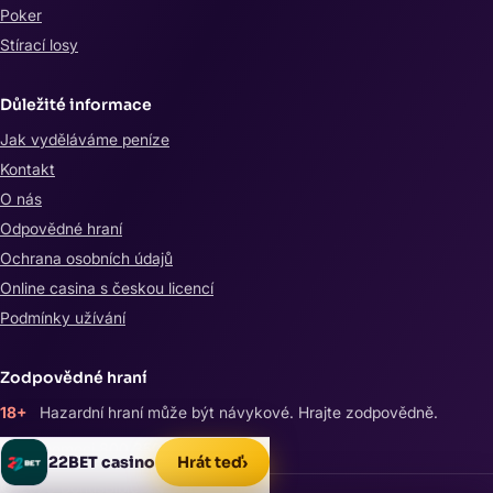
Poker
Stírací losy
Důležité informace
Jak vyděláváme peníze
Kontakt
O nás
Odpovědné hraní
Ochrana osobních údajů
Online casina s českou licencí
Podmínky užívání
Zodpovědné hraní
18+
Hazardní hraní může být návykové. Hrajte zodpovědně.
Linka pomoci 800 350 000
Hrát teď
›
22BET casino
© 2026 BonusBible