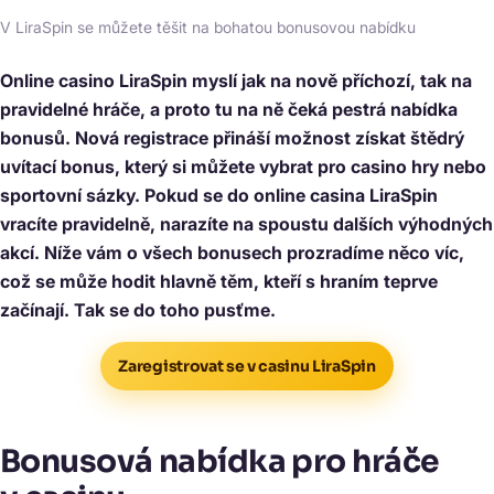
V LiraSpin se můžete těšit na bohatou bonusovou nabídku
Online casino LiraSpin myslí jak na nově příchozí, tak na
pravidelné hráče, a proto tu na ně čeká pestrá nabídka
bonusů. Nová registrace přináší možnost získat štědrý
uvítací bonus, který si můžete vybrat pro casino hry nebo
sportovní sázky. Pokud se do online casina LiraSpin
vracíte pravidelně, narazíte na spoustu dalších výhodných
akcí. Níže vám o všech bonusech prozradíme něco víc,
což se může hodit hlavně těm, kteří s hraním teprve
začínají. Tak se do toho pusťme.
Zaregistrovat se v casinu LiraSpin
Bonusová nabídka pro hráče