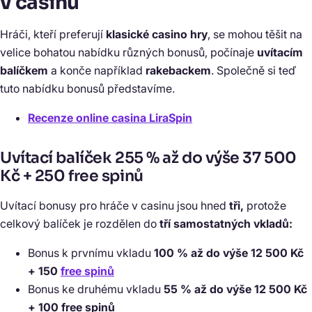
v casinu
Hráči, kteří preferují
klasické casino hry
, se mohou těšit na
velice bohatou nabídku různých bonusů, počínaje
uvítacím
balíčkem
a konče například
rakebackem
. Společně si teď
tuto nabídku bonusů představíme.
Recenze online casina LiraSpin
Uvítací balíček 255 % až do výše 37 500
Kč + 250 free spinů
Uvítací bonusy pro hráče v casinu jsou hned
tři,
protože
celkový balíček je rozdělen do
tří samostatných vkladů:
Bonus k prvnímu vkladu
100 % až do výše 12 500 Kč
+ 150
free spinů
Bonus ke druhému vkladu
55 % až do výše 12 500 Kč
+ 100 free spinů