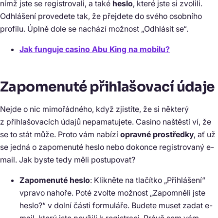
nímž jste se registrovali, a také
heslo
, které jste si zvolili.
Odhlášení provedete tak, že přejdete do svého osobního
profilu. Úplně dole se nachází možnost „Odhlásit se“.
Jak funguje casino Abu King na mobilu?
Zapomenuté přihlašovací údaje
Nejde o nic mimořádného, když zjistíte, že si některý
z přihlašovacích údajů nepamatujete. Casino naštěstí ví, že
se to stát může. Proto vám nabízí
opravné prostředky
, ať už
se jedná o zapomenuté heslo nebo dokonce registrovaný e-
mail. Jak byste tedy měli postupovat?
Zapomenuté heslo
: Klikněte na tlačítko „Přihlášení“
vpravo nahoře. Poté zvolte možnost „Zapomněli jste
heslo?“ v dolní části formuláře. Budete muset zadat e-