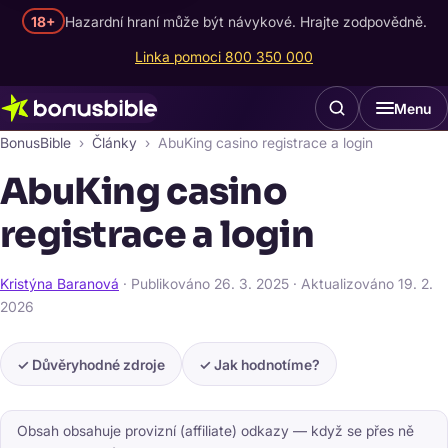
18+
Hazardní hraní může být návykové. Hrajte zodpovědně.
Linka pomoci 800 350 000
Menu
BonusBible
Články
AbuKing casino registrace a login
AbuKing casino
registrace a login
Kristýna Baranová
· Publikováno
26. 3. 2025
· Aktualizováno
19. 2.
2026
✓ Důvěryhodné zdroje
✓ Jak hodnotíme?
Obsah obsahuje provizní (affiliate) odkazy — když se přes ně