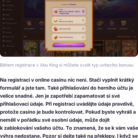
Během registrace v Abu King si můžete zvolit typ uvítacího bonusu
Na registraci v online casinu nic není. Stačí vyplnit krátký
formulář a jste tam. Také přihlašování do herního účtu je
velice snadné. Jen je zapotřebí zapamatovat si své
přihlašovací údaje. Při registraci uvádějte údaje pravdivě,
protože casino je bude kontrolovat. Pokud byste vyhráli a
neměli v pořádku své osobní údaje, může dojít
k zablokování vašeho účtu. To znamená, že se k vám vaše
výhra nedostane. Pozor si dejte také na překlepy. I když se