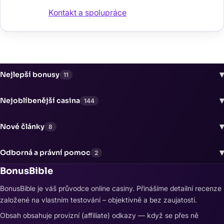
Kontakt a spolupráce
▾
Nejlepší bonusy
11
▾
Nejoblíbenější casina
144
▾
Nové články
8
▾
Odborná a právní pomoc
2
BonusBible
BonusBible je váš průvodce online casiny. Přinášíme detailní recenze
založené na vlastním testování – objektivně a bez zaujatosti.
Obsah obsahuje provizní (affiliate) odkazy — když se přes ně