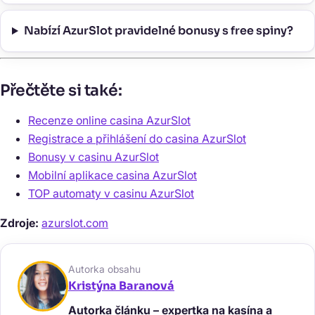
Nabízí AzurSlot pravidelné bonusy s free spiny?
Přečtěte si také:
Recenze online casina AzurSlot
Registrace a přihlášení do casina AzurSlot
Bonusy v casinu AzurSlot
Mobilní aplikace casina AzurSlot
TOP automaty v casinu AzurSlot
Zdroje:
azurslot.com
Autorka obsahu
Kristýna Baranová
Autorka článku – expertka na kasína a