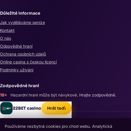
Důležité informace
Jak vyděláváme peníze
Kontakt
O nás
Odpovědné hraní
Ochrana osobních údajů
Online casina s českou licencí
Podmínky užívání
Zodpovědné hraní
18+
Hazardní hraní může být návykové. Hrajte zodpovědně.
Linka pomoci 800 350 000
Hrát teď
›
22BET casino
© 2026 BonusBible
Používáme nezbytná cookies pro chod webu. Analytická