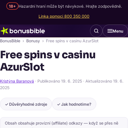
18+
Hazardní hraní může být návykové. Hrajte zodpovědně.
Linka pomoci 800 350 000
Menu
BonusBible
Bonusy
Free spins v casinu AzurSlot
Free spins v casinu
AzurSlot
Kristýna Baranová
· Publikováno
19. 6. 2025
· Aktualizováno
19. 6.
2025
✓ Důvěryhodné zdroje
✓ Jak hodnotíme?
Obsah obsahuje provizní (affiliate) odkazy — když se přes ně