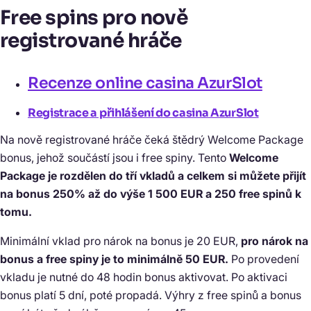
Free spins pro nově
registrované hráče
Recenze online casina AzurSlot
Registrace a přihlášení do casina AzurSlot
Na nově registrované hráče čeká štědrý Welcome Package
bonus, jehož součástí jsou i free spiny. Tento
Welcome
Package je rozdělen do tří vkladů a celkem si můžete přijít
na bonus 250% až do výše 1 500 EUR a 250 free spinů k
tomu.
Minimální vklad pro nárok na bonus je 20 EUR,
pro nárok na
bonus a free spiny je to minimálně 50 EUR.
Po provedení
vkladu je nutné do 48 hodin bonus aktivovat. Po aktivaci
bonus platí 5 dní, poté propadá. Výhry z free spinů a bonus