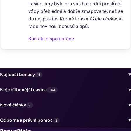
kasina, aby bylo pro vás hazardní prostředí
vždy přehledné a dobře zmapované, než se
do něj pustíte. Kromě toho můžete očekávat
řadu novinek, bonusů a tipů.
Kontakt a spolupráce
▾
Nejlepší bonusy
11
▾
Nejoblíbenější casina
144
▾
Nové články
8
▾
Odborná a právní pomoc
2