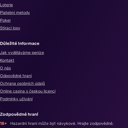
Loterie
Platební metody
Poker
Stírací losy
Důležité informace
Jak vyděláváme peníze
Kontakt
O nás
Odpovědné hraní
Ochrana osobních údajů
Online casina s českou licencí
Podmínky užívání
Zodpovědné hraní
18+
Hazardní hraní může být návykové. Hrajte zodpovědně.