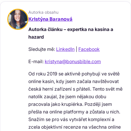
Autorka obsahu
Kristýna Baranová
Autorka článku – expertka na kasína a
hazard
Sledujte mě:
LinkedIn
|
Facebook
E-mail:
kristyna@bonusbible.com
Od roku 2019 se aktivně pohybuji ve světě
online kasin, kdy jsem začala navštěvovat
česká herní zařízení s přáteli. Tento svět mě
natolik zaujal, že jsem nějakou dobu
pracovala jako krupiérka. Později jsem
přešla na online platformy a zůstala u nich.
Snažím se pro vás vytvářet komplexní a
zcela objektivní recenze na všechna online