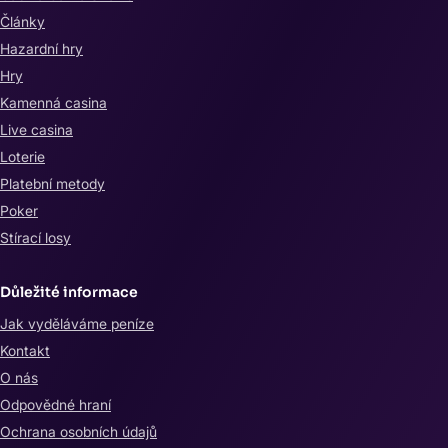
Články
Hazardní hry
Hry
Kamenná casina
Live casina
Loterie
Platební metody
Poker
Stírací losy
Důležité informace
Jak vyděláváme peníze
Kontakt
O nás
Odpovědné hraní
Ochrana osobních údajů