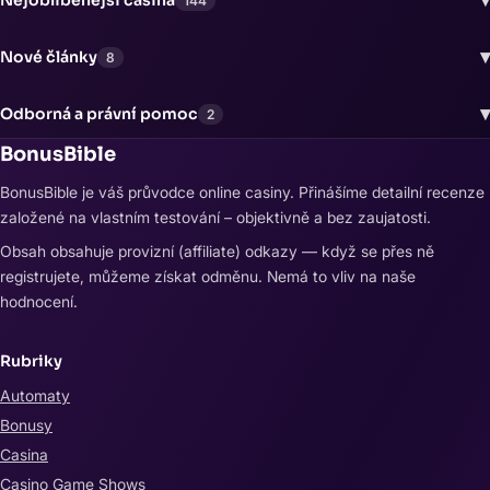
144
▾
Nové články
8
▾
Odborná a právní pomoc
2
BonusBible
BonusBible je váš průvodce online casiny. Přinášíme detailní recenze
založené na vlastním testování – objektivně a bez zaujatosti.
Obsah obsahuje provizní (affiliate) odkazy — když se přes ně
registrujete, můžeme získat odměnu. Nemá to vliv na naše
hodnocení.
Rubriky
Automaty
Bonusy
Casina
Casino Game Shows