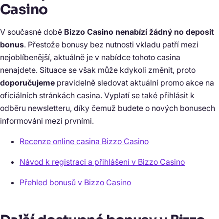
Casino
V současné době
Bizzo Casino nenabízí žádný no deposit
bonus
. Přestože bonusy bez nutnosti vkladu patří mezi
nejoblíbenější, aktuálně je v nabídce tohoto casina
nenajdete. Situace se však může kdykoli změnit, proto
doporučujeme
pravidelně sledovat aktuální promo akce na
oficiálních stránkách casina. Vyplatí se také přihlásit k
odběru newsletteru, díky čemuž budete o nových bonusech
informováni mezi prvními.
Recenze online casina Bizzo Casino
Návod k registraci a přihlášení v Bizzo Casino
Přehled bonusů v Bizzo Casino