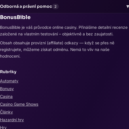
▾
Odborná a právní pomoc
2
BonusBible
BonusBible je váš průvodce online casiny. Přinášíme detailní recenze
založené na vlastním testování – objektivně a bez zaujatosti.
Obsah obsahuje provizní (affiliate) odkazy — když se přes ně
registrujete, můžeme získat odměnu. Nemá to vliv na naše
hodnocení.
Rubriky
Automaty
Bonusy
Casina
Casino Game Shows
Články
Hazardní hry
Hry