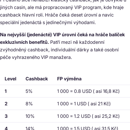
jiných casin, ale má propracovaný VIP program, kde hraje
cashback hlavní roli. Hráče čeká deset úrovní a navíc
speciální jedenáctá s jedinečnými výhodami.
Na nejvyšší (jedenácté) VIP úrovni čeká na hráče balíček
exkluzivních benefitů.
Patří mezi ně každodenní
zvýhodněný cashback, individuální dárky a také osobní
péče vyhrazeného VIP manažera.
Level
Cashback
FP výměna
1
5%
1 000 = 0.8 USD ( asi 16,8 Kč)
2
8%
1 000 = 1 USD ( asi 21 Kč)
3
10%
1 000 = 1.2 USD ( asi 25,2 Kč)
4
14%
1 000 = 1.5 USD ( asi 31,5 Kč)