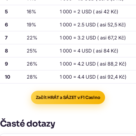
5
16%
1 000 = 2 USD ( asi 42 Kč)
6
19%
1 000 = 2.5 USD ( asi 52,5 Kč)
7
22%
1 000 = 3.2 USD ( asi 67,2 Kč)
8
25%
1 000 = 4 USD ( asi 84 Kč)
9
26%
1 000 = 4.2 USD ( asi 88,2 Kč)
10
28%
1 000 = 4.4 USD ( asi 92,4 Kč)
Začít HRÁT a SÁZET v F1 Casino
Časté dotazy