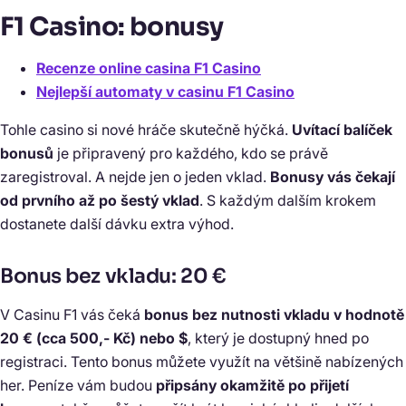
F1 Casino: bonusy
Recenze online casina F1 Casino
Nejlepší automaty v casinu F1 Casino
Tohle casino si nové hráče skutečně hýčká.
Uvítací balíček
bonusů
je připravený pro každého, kdo se právě
zaregistroval. A nejde jen o jeden vklad.
Bonusy vás čekají
od prvního až po šestý vklad
. S každým dalším krokem
dostanete další dávku extra výhod.
Bonus bez vkladu: 20 €
V Casinu F1 vás čeká
bonus bez nutnosti vkladu v hodnotě
20 € (cca 500,- Kč) nebo $
, který je dostupný hned po
registraci. Tento bonus můžete využít na většině nabízených
her. Peníze vám budou
připsány okamžitě po přijetí