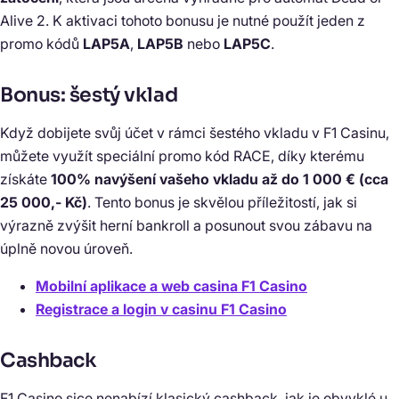
Alive 2. K aktivaci tohoto bonusu je nutné použít jeden z
promo kódů
LAP5A
,
LAP5B
nebo
LAP5C
.
Bonus: šestý vklad
Když dobijete svůj účet v rámci šestého vkladu v F1 Casinu,
můžete využít speciální promo kód RACE, díky kterému
získáte
100% navýšení vašeho vkladu až do 1 000 € (cca
25 000,- Kč)
. Tento bonus je skvělou příležitostí, jak si
výrazně zvýšit herní bankroll a posunout svou zábavu na
úplně novou úroveň.
Mobilní aplikace a web casina F1 Casino
Registrace a login v casinu F1 Casino
Cashback
F1 Casino sice nenabízí klasický cashback, jak je obvyklé u