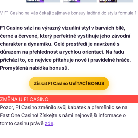
V F1 Casino na vás čekají zajímavé bonsuy laděné do stylu formule 1
F1 Casino sází na výrazný vizuální styl v barvách bílé,
černé a červené, který perfektně vystihuje jeho závodní
charakter a dynamiku. Celé prostředí je navržené s
důrazem na přehlednost a rychlou orientaci. Na řadu
přichází to, co nejvíce přitahuje nové i pravidelné hráče.
Promyšlená nabídka bonusů.
Získat F1 Casino UVÍTACÍ BONUS
ZMĚNA U F1 CASINO
Pozor, F1 Casino změnilo svůj kabátek a přeměnilo se na
Fast One Casino! Získejte s námi nejnovější informace o
tomto casinu právě
zde
.