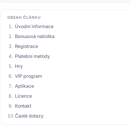
OBSAH ČLÁNKU
Úvodní informace
Bonusová nabídka
Registrace
Platební metody
Hry
VIP program
Aplikace
Licence
Kontakt
Časté dotazy