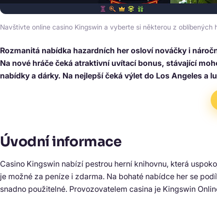
Navštivte online casino Kingswin a vyberte si některou z oblíbených 
Rozmanitá nabídka hazardních her osloví nováčky i náročn
Na nové hráče čeká atraktivní uvítací bonus, stávající moh
nabídky a dárky. Na nejlepší čeká výlet do Los Angeles a l
Úvodní informace
Casino Kingswin nabízí pestrou herní knihovnu, která uspoko
je možné za peníze i zdarma. Na bohaté nabídce her se podíl
snadno použitelné. Provozovatelem casina je Kingswin Onlin