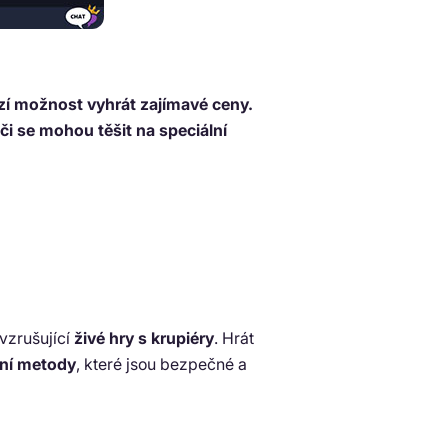
zí možnost vyhrát zajímavé ceny.
či se mohou těšit na speciální
 vzrušující
živé hry s krupiéry
. Hrát
bní metody
, které jsou bezpečné a