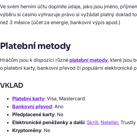
Ve svém herním účtu doplníte údaje, jako jsou jméno, příjmen
výběru si casino vyhrazuje právo si vyžádat platný doklad toto
než 3 měsíce (účet za energie, bankovní výpis apod.)
Platební metody
Hráčům jsou k dispozici různé
platební metody
, které jsou 
o platební karty, bankovní převod či populární elektronické 
VKLAD
Platební karty
: Visa, Mastercard
Bankovní převod
: Ano
Předplacené karty
: Ne
Elektronické peněženky a další
:
Skrill
,
Neteller
, Trustly
Kryptoměny
: Ne