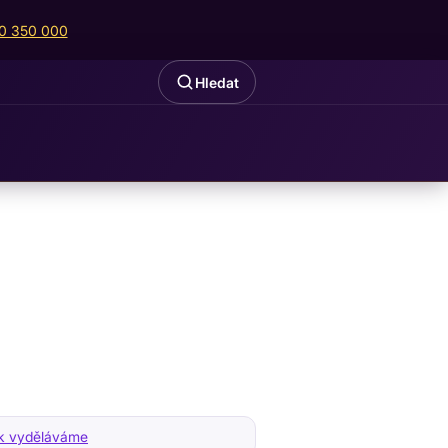
00 350 000
Hledat
k vyděláváme