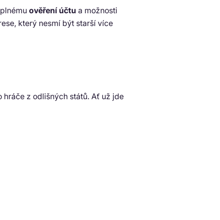
 K plnému
ověření účtu
a možnosti
ese, který nesmí být starší více
o hráče z odlišných států. Ať už jde