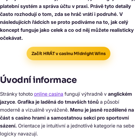
platební systém a správa účtu v praxi. Právě tyto detaily
často rozhodují o tom, zda se hráč vrátí i podruhé. V
následujících řádcích se proto podíváme na to, jak celý
koncept funguje jako celek a co od něj můžete realisticky
očekávat.
Začít HRÁT v casinu Midnight Wins
Úvodní informace
Stránky tohoto
online casina
fungují výhradně v
anglickém
jazyce
.
Grafika je laděná do tmavších tónů
a působí
moderně a vizuálně vyváženě.
Menu je jasně rozdělené na
část s casino hrami a samostatnou sekci pro sportovní
sázení.
Orientace je intuitivní a jednotlivé kategorie na sebe
logicky navazují.