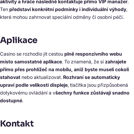
aktivity a hráče následně kontaktuje přímo VIP manažer
.
Ten
představí konkrétní podmínky i individuální výhody
,
které mohou zahrnovat speciální odměny či osobní péči.
Aplikace
Casino se rozhodlo jít cestou
plně responzivního webu
místo samostatné aplikace
. To znamená, že si
zahrajete
přímo přes prohlížeč na mobilu, aniž byste museli cokoli
stahovat
nebo aktualizovat.
Rozhraní se automaticky
upraví podle velikosti displeje
, tlačítka jsou přizpůsobená
dotykovému ovládání a v
šechny funkce zůstávají snadno
dostupné
.
Kontakt