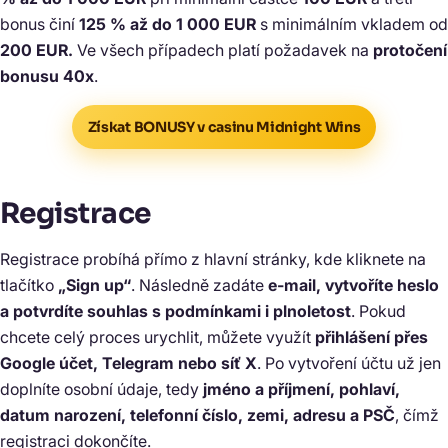
bonus činí
125 % až do 1 000 EUR
s minimálním vkladem od
200 EUR.
Ve všech případech platí požadavek na
protočení
bonusu 40x
.
Získat BONUSY v casinu Midnight Wins
Registrace
Registrace probíhá přímo z hlavní stránky, kde kliknete na
tlačítko
„Sign up“
. Následně zadáte
e-mail, vytvoříte heslo
a potvrdíte souhlas s podmínkami i plnoletost
. Pokud
chcete celý proces urychlit, můžete využít
přihlášení přes
Google účet, Telegram nebo síť X
. Po vytvoření účtu už jen
doplníte osobní údaje, tedy
jméno a příjmení, pohlaví,
datum narození, telefonní číslo, zemi, adresu a PSČ
, čímž
registraci dokončíte.