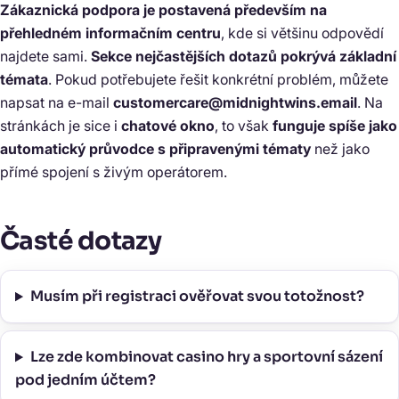
Zákaznická podpora je postavená především na
přehledném informačním centru
, kde si většinu odpovědí
najdete sami.
Sekce nejčastějších dotazů pokrývá základní
témata
. Pokud potřebujete řešit konkrétní problém, můžete
napsat na e-mail
customercare@midnightwins.email
. Na
stránkách je sice i
chatové okno
, to však
funguje spíše jako
automatický průvodce s připravenými tématy
než jako
přímé spojení s živým operátorem.
Časté dotazy
Musím při registraci ověřovat svou totožnost?
Lze zde kombinovat casino hry a sportovní sázení
pod jedním účtem?