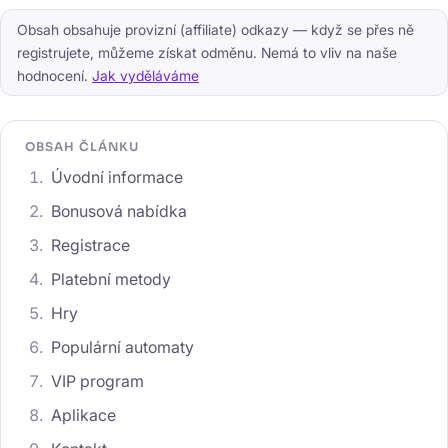
Obsah obsahuje provizní (affiliate) odkazy — když se přes ně
registrujete, můžeme získat odměnu. Nemá to vliv na naše
hodnocení.
Jak vyděláváme
OBSAH ČLÁNKU
Úvodní informace
Bonusová nabídka
Registrace
Platební metody
Hry
Populární automaty
VIP program
Aplikace