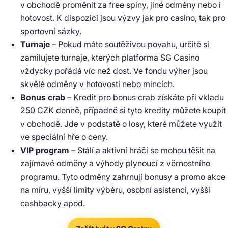
v obchodě proměnit za free spiny, jiné odměny nebo i
hotovost. K dispozici jsou výzvy jak pro casino, tak pro
sportovní sázky.
Turnaje
– Pokud máte soutěživou povahu, určitě si
zamilujete turnaje, kterých platforma SG Casino
vždycky pořádá víc než dost. Ve fondu výher jsou
skvělé odměny v hotovosti nebo mincích.
Bonus crab
– Kredit pro bonus crab získáte při vkladu
250 CZK denně, případně si tyto kredity můžete koupit
v obchodě. Jde v podstatě o losy, které můžete využít
ve speciální hře o ceny.
VIP program
– Stálí a aktivní hráči se mohou těšit na
zajímavé odměny a výhody plynoucí z věrnostního
programu. Tyto odměny zahrnují bonusy a promo akce
na míru, vyšší limity výběru, osobní asistenci, vyšší
cashbacky apod.