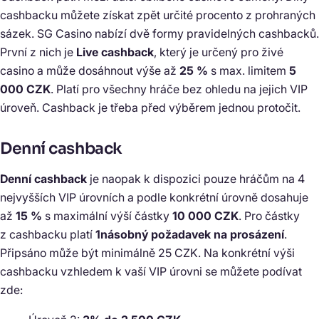
cashbacku můžete získat zpět určité procento z prohraných
sázek. SG Casino nabízí dvě formy pravidelných cashbacků.
První z nich je
Live cashback
, který je určený pro živé
casino a může dosáhnout výše až
25 %
s max. limitem
5
000 CZK
. Platí pro všechny hráče bez ohledu na jejich VIP
úroveň. Cashback je třeba před výběrem jednou protočit.
Denní cashback
Denní cashback
je naopak k dispozici pouze hráčům na 4
nejvyšších VIP úrovních a podle konkrétní úrovně dosahuje
až
15 %
s maximální výší částky
10 000 CZK
. Pro částky
z cashbacku platí
1násobný požadavek na prosázení
.
Připsáno může být minimálně 25 CZK. Na konkrétní výši
cashbacku vzhledem k vaší VIP úrovni se můžete podívat
zde: