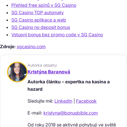
Přehled free spinů v SG Casino
SG Casino TOP automaty
SG Casino aplikace a web
SG Casino no deposit bonus
Vstupní bonus bez promo code v SG Casino
Zdroje:
sgcasino.com
Autorka obsahu
Kristýna Baranová
Autorka článku – expertka na kasína a
hazard
Sledujte mě:
LinkedIn
|
Facebook
E-mail:
kristyna@bonusbible.com
Od roku 2019 se aktivně pohybuji ve světě