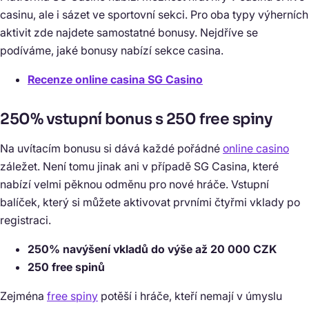
casinu, ale i sázet ve sportovní sekci. Pro oba typy výherních
aktivit zde najdete samostatné bonusy. Nejdříve se
podíváme, jaké bonusy nabízí sekce casina.
Recenze online casina SG Casino
250% vstupní bonus s 250 free spiny
Na uvítacím bonusu si dává každé pořádné
online casino
záležet. Není tomu jinak ani v případě SG Casina, které
nabízí velmi pěknou odměnu pro nové hráče. Vstupní
balíček, který si můžete aktivovat prvními čtyřmi vklady po
registraci.
250% navýšení vkladů do výše až 20 000 CZK
250 free spinů
Zejména
free spiny
potěší i hráče, kteří nemají v úmyslu