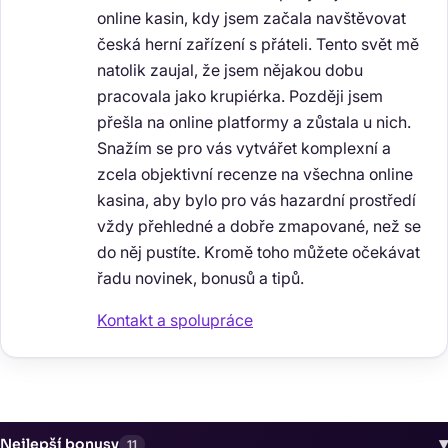
online kasin, kdy jsem začala navštěvovat
česká herní zařízení s přáteli. Tento svět mě
natolik zaujal, že jsem nějakou dobu
pracovala jako krupiérka. Později jsem
přešla na online platformy a zůstala u nich.
Snažím se pro vás vytvářet komplexní a
zcela objektivní recenze na všechna online
kasina, aby bylo pro vás hazardní prostředí
vždy přehledné a dobře zmapované, než se
do něj pustíte. Kromě toho můžete očekávat
řadu novinek, bonusů a tipů.
Kontakt a spolupráce
▾
Nejlepší bonusy
11