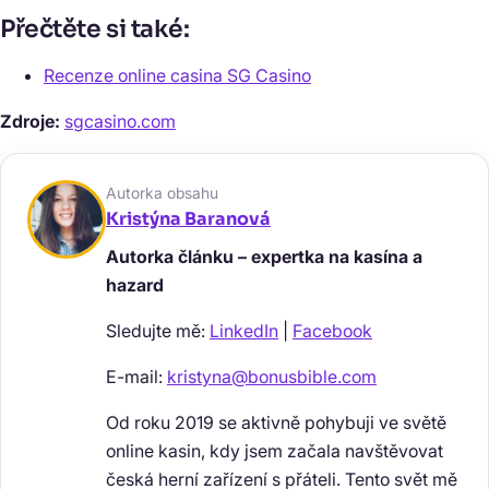
Přečtěte si také:
Recenze online casina SG Casino
Zdroje:
sgcasino.com
Autorka obsahu
Kristýna Baranová
Autorka článku – expertka na kasína a
hazard
Sledujte mě:
LinkedIn
|
Facebook
E-mail:
kristyna@bonusbible.com
Od roku 2019 se aktivně pohybuji ve světě
online kasin, kdy jsem začala navštěvovat
česká herní zařízení s přáteli. Tento svět mě