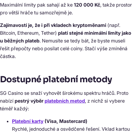
Maximální limity pak sahají až ke
120 000 Kč
, takže prostor
pro větší hráče tu samozřejmě je.
Zajímavostí je, že i při vkladech kryptoměnami
(např.
Bitcoin, Ethereum, Tether)
platí stejné minimální limity jako
u běžných plateb
. Nemusíte se tedy bát, že byste museli
řešit přepočty nebo posílat celé coiny. Stačí výše zmíněná
částka.
Dostupné platební metody
SG Casino se snaží vyhovět širokému spektru hráčů. Proto
nabízí
pestrý výběr
platebních metod
, z nichž si vybere
téměř každý:
Platební karty
(Visa, Mastercard)
Rychlé, jednoduché a osvědčené řešení. Vklad kartou