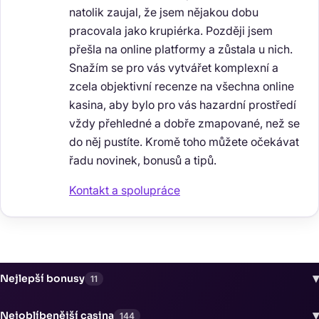
natolik zaujal, že jsem nějakou dobu
pracovala jako krupiérka. Později jsem
přešla na online platformy a zůstala u nich.
Snažím se pro vás vytvářet komplexní a
zcela objektivní recenze na všechna online
kasina, aby bylo pro vás hazardní prostředí
vždy přehledné a dobře zmapované, než se
do něj pustíte. Kromě toho můžete očekávat
řadu novinek, bonusů a tipů.
Kontakt a spolupráce
▾
Nejlepší bonusy
11
▾
Nejoblíbenější casina
144