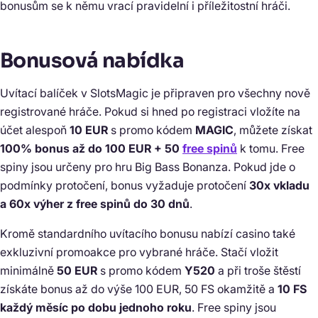
bonusům se k němu vrací pravidelní i příležitostní hráči.
Bonusová nabídka
Uvítací balíček v SlotsMagic je připraven pro všechny nově
registrované hráče. Pokud si hned po registraci vložíte na
účet alespoň
10 EUR
s promo kódem
MAGIC
, můžete získat
100% bonus až do 100 EUR + 50
free spinů
k tomu. Free
spiny jsou určeny pro hru Big Bass Bonanza. Pokud jde o
podmínky protočení, bonus vyžaduje protočení
30x vkladu
a 60x výher z free spinů do 30 dnů
.
Kromě standardního uvítacího bonusu nabízí casino také
exkluzivní promoakce pro vybrané hráče. Stačí vložit
minimálně
50 EUR
s promo kódem
Y520
a při troše štěstí
získáte bonus až do výše 100 EUR, 50 FS okamžitě a
10 FS
každý měsíc po dobu jednoho roku
. Free spiny jsou