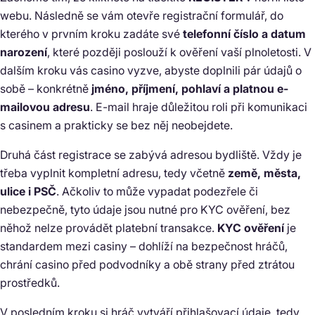
webu. Následně se vám otevře registrační formulář, do
kterého v prvním kroku zadáte své
telefonní číslo a datum
narození
, které později poslouží k ověření vaší plnoletosti. V
dalším kroku vás casino vyzve, abyste doplnili pár údajů o
sobě – konkrétně
jméno, příjmení, pohlaví a platnou e-
mailovou adresu
. E-mail hraje důležitou roli při komunikaci
s casinem a prakticky se bez něj neobejdete.
Druhá část registrace se zabývá adresou bydliště. Vždy je
třeba vyplnit kompletní adresu, tedy včetně
země, města,
ulice i PSČ
. Ačkoliv to může vypadat podezřele či
nebezpečně, tyto údaje jsou nutné pro KYC ověření, bez
něhož nelze provádět platební transakce.
KYC ověření
je
standardem mezi casiny – dohlíží na bezpečnost hráčů,
chrání casino před podvodníky a obě strany před ztrátou
prostředků.
V posledním kroku si hráč vytváří přihlašovací údaje, tedy