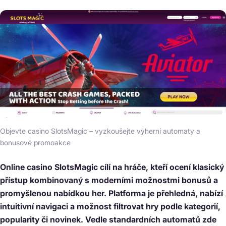
Objevte casino SlotsMagic – vyzkoušejte výherní automaty a
bonusové promoakce
Online casino SlotsMagic cílí na hráče, kteří ocení klasický
přístup kombinovaný s moderními možnostmi bonusů a
promyšlenou nabídkou her. Platforma je přehledná, nabízí
intuitivní navigaci a možnost filtrovat hry podle kategorií,
popularity či novinek. Vedle standardních automatů zde