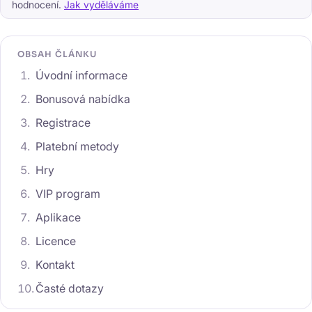
hodnocení.
Jak vyděláváme
OBSAH ČLÁNKU
Úvodní informace
Bonusová nabídka
Registrace
Platební metody
Hry
VIP program
Aplikace
Licence
Kontakt
Časté dotazy