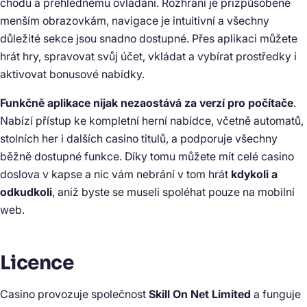
chodu a přehlednému ovládání. Rozhraní je přizpůsobené
menším obrazovkám, navigace je intuitivní a všechny
důležité sekce jsou snadno dostupné. Přes aplikaci můžete
hrát hry, spravovat svůj účet, vkládat a vybírat prostředky i
aktivovat bonusové nabídky.
Funkčně aplikace nijak nezaostává za verzí pro počítače
.
Nabízí přístup ke kompletní herní nabídce, včetně automatů,
stolních her i dalších casino titulů, a podporuje všechny
běžně dostupné funkce. Díky tomu můžete mít celé casino
doslova v kapse a nic vám nebrání v tom hrát
kdykoli a
odkudkoli
, aniž byste se museli spoléhat pouze na mobilní
web.
Licence
Casino provozuje společnost
Skill On Net Limited
a funguje