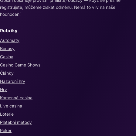
Obsah obsahuje provizní (affiliate) odkazy — když se přes ně
registrujete, můžeme získat odměnu. Nemá to vliv na naše
hodnocení.
Rubriky
Automaty
Bonusy
Casina
Casino Game Shows
Články
Hazardní hry
Hry
Kamenná casina
Live casina
Loterie
Platební metody
Poker