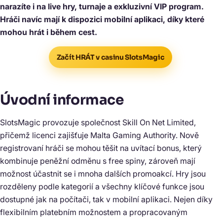
narazíte i na live hry, turnaje a exkluzivní VIP program.
Hráči navíc mají k dispozici mobilní aplikaci, díky které
mohou hrát i během cest.
Začít HRÁT v casinu SlotsMagic
Úvodní informace
SlotsMagic provozuje společnost Skill On Net Limited,
přičemž licenci zajišťuje Malta Gaming Authority. Nově
registrovaní hráči se mohou těšit na uvítací bonus, který
kombinuje peněžní odměnu s free spiny, zároveň mají
možnost účastnit se i mnoha dalších promoakcí. Hry jsou
rozděleny podle kategorií a všechny klíčové funkce jsou
dostupné jak na počítači, tak v mobilní aplikaci. Nejen díky
flexibilním platebním možnostem a propracovaným