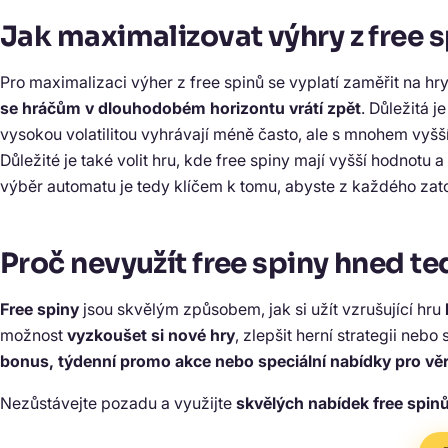
Jak maximalizovat výhry z free 
Pro maximalizaci výher z free spinů se vyplatí zaměřit na hr
se hráčům v dlouhodobém horizontu vrátí zpět
. Důležitá je
vysokou volatilitou vyhrávají méně často, ale s mnohem vyš
Důležité je také volit hru, kde free spiny mají vyšší hodnot
výběr automatu je tedy klíčem k tomu, abyste z každého z
Proč nevyužít free spiny hned te
Free spiny
jsou skvělým způsobem, jak si užít vzrušující hru
možnost
vyzkoušet si nové hry
, zlepšit herní strategii neb
bonus, týdenní promo akce nebo speciální nabídky pro vě
Nezůstávejte pozadu a využijte
skvělých nabídek free spi