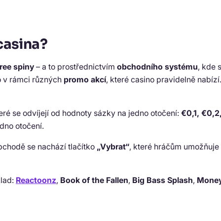
casina?
free spiny
– a to prostřednictvím
obchodního systému
, kde 
 v rámci různých
promo akcí
, které casino pravidelně nabízí
teré se odvíjejí od hodnoty sázky na jedno otočení:
€0,1, €0,2
dno otočení.
bchodě se nachází tlačítko
„Vybrat“
, které hráčům umožňuje 
klad:
Reactoonz
,
Book of the Fallen
,
Big Bass Splash
,
Money