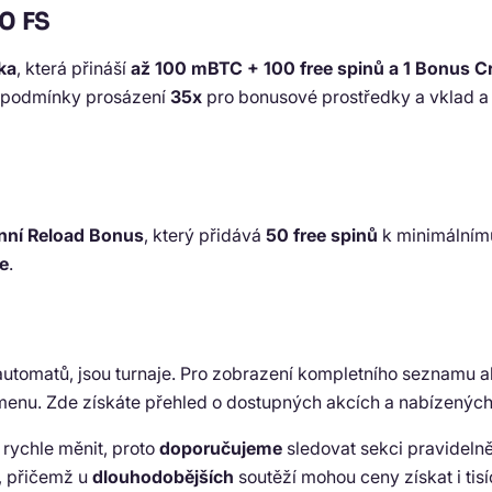
0 FS
ka
, která přináší
až 100 mBTC + 100 free spinů a 1 Bonus C
tí podmínky prosázení
35x
pro bonusové prostředky a vklad 
nní Reload Bonus
, který přidává
50 free spinů
k minimálním
ce
.
utomatů, jsou turnaje. Pro zobrazení kompletního seznamu akt
 menu. Zde získáte přehled o dostupných akcích a nabízenýc
 rychle měnit, proto
doporučujeme
sledovat sekci pravideln
ů, přičemž u
dlouhodobějších
soutěží mohou ceny získat i tis