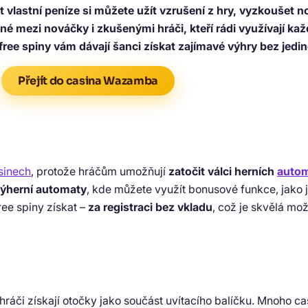
t vlastní peníze si můžete užít vzrušení z hry, vyzkoušet n
né mezi nováčky i zkušenými hráči, kteří rádi využívají každ
, free spiny vám dávají šanci získat zajímavé výhry bez jedi
Přejít do casina Wazamba
sinech
, protože hráčům umožňují
zatočit válci herních
auto
ýherní automaty
, kde můžete využít bonusové funkce, jako 
ree spiny získat –
za registraci bez vkladu
, což je skvělá mo
 hráči získají otočky jako součást uvítacího balíčku. Mnoho c