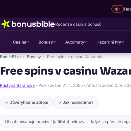
18+
Haz
Recenze casin a bonusů
Casina
Bonusy
Automaty
Hazardní hry
BonusBible
Bonusy
Free spins v casinu Wazamba
Free spins v casinu Waz
Kristýna Baranová
· Publikováno
21. 1. 2025
· Aktualizováno
2. 9. 20
✓ Důvěryhodné zdroje
✓ Jak hodnotíme?
Obsah obsahuje provizní (affiliate) odkazy — když se přes ně reg