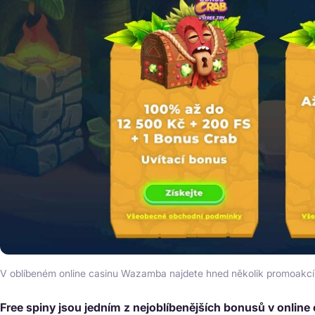
V oblíbeném online casinu Wazamba najdete hned několik promoakcí
Free spiny jsou jedním z nejoblíbenějších bonusů v online