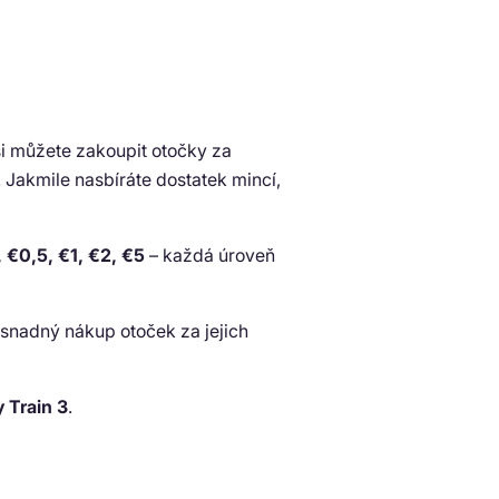
si můžete zakoupit otočky za
. Jakmile nasbíráte dostatek mincí,
, €0,5, €1, €2, €5
– každá úroveň
snadný nákup otoček za jejich
 Train 3
.