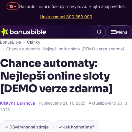
18+
Hazardní hraní může být návykové. Hrajte zodpovědně.
Linka pomoci 800 350 000
Menu
BonusBible
Články
Chance automaty: Nejlepší online sloty [DEMO verze zdarma]
Chance automaty:
Nejlepší online sloty
[DEMO verze zdarma]
Kristýna Baranová
· Publikováno
21. 11. 2025
· Aktualizováno
20. 3.
2026
✓ Důvěryhodné zdroje
✓ Jak hodnotíme?