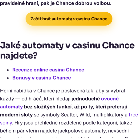
pravidelné hraní, pak je Chance dobrou volbou.
Začít hrát automaty v casinu Chance
Jaké automaty v casinu Chance
najdete?
Recenze online casina Chance
Bonusy v casinu Chance
Herní nabídka v Chance je postavená tak, aby si vybral
každý — od hráčů, kteří hledají j
ednoduché
ovocné
automaty
bez složitých funkcí, až po ty, kteří preferují
moderní sloty
se symboly Scatter, Wild, multiplikátory a
free
spiny
. Hry jsou přehledně rozdělené podle kategorií, takže
během pár vteřin najdete jackpotové automaty, nevšední