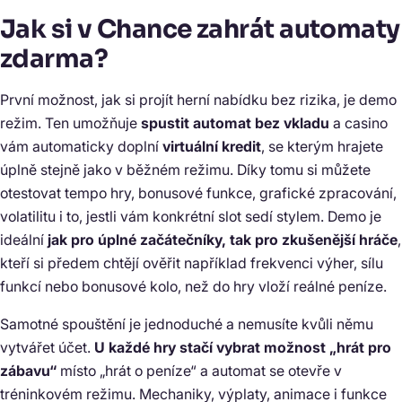
Jak si v Chance zahrát automaty
zdarma?
První možnost, jak si projít herní nabídku bez rizika, je demo
režim. Ten umožňuje
spustit automat bez vkladu
a casino
vám automaticky doplní
virtuální kredit
, se kterým hrajete
úplně stejně jako v běžném režimu. Díky tomu si můžete
otestovat tempo hry, bonusové funkce, grafické zpracování,
volatilitu i to, jestli vám konkrétní slot sedí stylem. Demo je
ideální
jak pro úplné začátečníky, tak pro zkušenější hráče
,
kteří si předem chtějí ověřit například frekvenci výher, sílu
funkcí nebo bonusové kolo, než do hry vloží reálné peníze.
Samotné spouštění je jednoduché a nemusíte kvůli němu
vytvářet účet.
U každé hry stačí vybrat
možnost „hrát pro
zábavu“
místo „hrát o peníze“ a automat se otevře v
tréninkovém režimu. Mechaniky, výplaty, animace i funkce