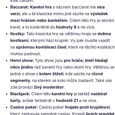
kole zastaví.
Baccarat:
Karetní hra
s názvem baccarat má
více
verzí
, ale u té klasické mimo jiné sázíte na
výsledek
mezi hráčem nebo bankéřem
. Cílem této hry je sbírání
karet, a to konkrétně do
hodnoty 9
a ne více.
Kostky:
Tato klasická hra se většinou hraje se
dvěma
kostkami
, kterými hází krupiér. Vy pak musíte vsadit
na
správnou kombinaci čísel
, které na těchto kostkách
mohou padnout.
Herní show:
Tyto show jsou
pro hráče, kteří hledají
něco jiného
než karetní hry nebo stolní hry. Většinou se
jedná o show s
kolem štěstí
, kde sázíte na
různé
segmenty
, na kterém se kolo může zastavit. Také vás
zde provází
živý moderátor
.
Blackjack:
Cílem této
karetní hry
je taktéž
nasbírat
karty
, avšak tentokrát v
hodnotě 21
a ne více.
Casino poker:
Casino poker
hrajete proti krupiérovi
,
který zastupuje samotné casino. Kromě
jiných pravidel