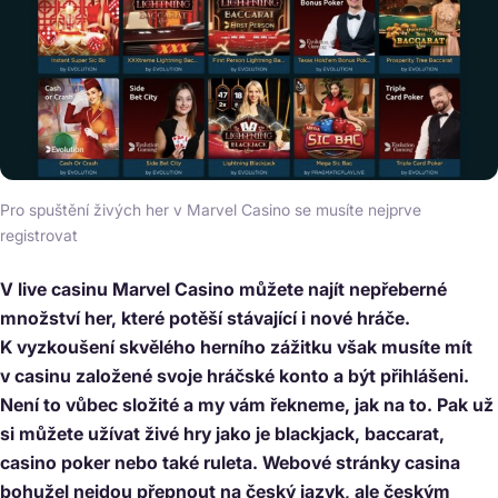
Pro spuštění živých her v Marvel Casino se musíte nejprve
registrovat
V live casinu Marvel Casino můžete najít nepřeberné
množství her, které potěší stávající i nové hráče.
K vyzkoušení skvělého herního zážitku však musíte mít
v casinu založené svoje hráčské konto a být přihlášeni.
Není to vůbec složité a my vám řekneme, jak na to. Pak už
si můžete užívat živé hry jako je blackjack, baccarat,
casino poker nebo také ruleta. Webové stránky casina
bohužel nejdou přepnout na český jazyk, ale českým