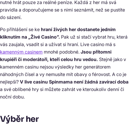
nutné hrát pouze za reálné peníze. Každá z her má svá
pravidla a doporučujeme se s nimi seznámit, než se pustíte
do sázení.
Po přihlášení se ke
hraní živých her dostanete jedním
kliknutím na „Živé Casino”.
Pak už si stačí vybrat hru, která
vás zaujala, vsadit si a užívat si hraní. Live casino má s
kamenným casinem
mnohé podobné.
Jsou přítomni
krupiéři či moderátoři, kteří celou hru vedou.
Stejně jako v
kamenném casinu nejsou výsledky her generátorem
náhodných čísel a vy nemusíte mít obavy o férovost. A co je
nejlepší?
V live casinu Spinmama není žádná zavírací doba
a své oblíbené hry si můžete zahrát ve kteroukoliv denní či
noční dobu.
Výběr her