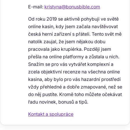
E-mail:
kristyna@bonusbible.com
Od roku 2019 se aktivně pohybuji ve světě
online kasin, kdy jsem začala navštěvovat
česká herní zařízení s přáteli. Tento svět mě
natolik zaujal, že jsem nějakou dobu
pracovala jako krupiérka. Později jsem
přešla na online platformy a zůstala u nich.
Snažím se pro vás vytvářet komplexní a
zcela objektivní recenze na všechna online
kasina, aby bylo pro vás hazardní prostředí
vždy přehledné a dobře zmapované, než se
do něj pustíte. Kromě toho můžete očekávat
řadu novinek, bonusů a tipů.
Kontakt a spolupráce