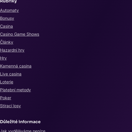
Rubriky
Automaty
Bonusy
Casina
Casino Game Shows
Články
Hazardní hry
Hry
Kamenná casina
Live casina
Loterie
Platební metody
Poker
Stírací losy
Důležité informace
Jak vyděláváme peníze