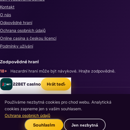
Kontakt
O nás
Odpovědné hraní
Ochrana osobních údajů
Online casina s českou licencí
Podmínky užívání
Zodpovědné hraní
18+
Hazardní hraní může být návykové. Hrajte zodpovědně.
Linka pomoci 800 350 000
Hrát teď
›
22BET casino
© 2026 BonusBible
Používáme nezbytná cookies pro chod webu. Analytická
cookies zapneme jen s vaším souhlasem.
Ochrana osobních údajů
Souhlasím
Jen nezbytná