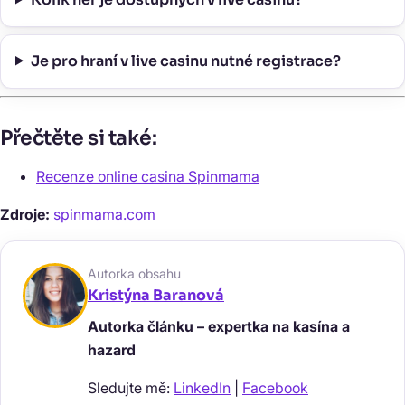
Je pro hraní v live casinu nutné registrace?
Přečtěte si také:
Recenze online casina Spinmama
Zdroje:
spinmama.com
Autorka obsahu
Kristýna Baranová
Autorka článku – expertka na kasína a
hazard
Sledujte mě:
LinkedIn
|
Facebook