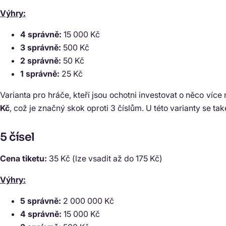
Výhry:
4 správně:
15 000 Kč
3 správně:
500 Kč
2 správně:
50 Kč
1 správně:
25 Kč
Varianta pro hráče, kteří jsou ochotni investovat o něco více
Kč
, což je značný skok oproti 3 číslům. U této varianty se 
5 čísel
Cena tiketu:
35 Kč (lze vsadit až do 175 Kč)
Výhry:
5 správně:
2 000 000 Kč
4 správně:
15 000 Kč