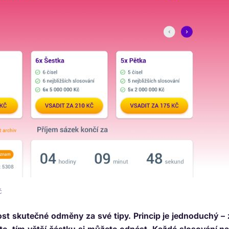
č
st skutečné odměny za své tipy. Princip je jednoduchý – zv