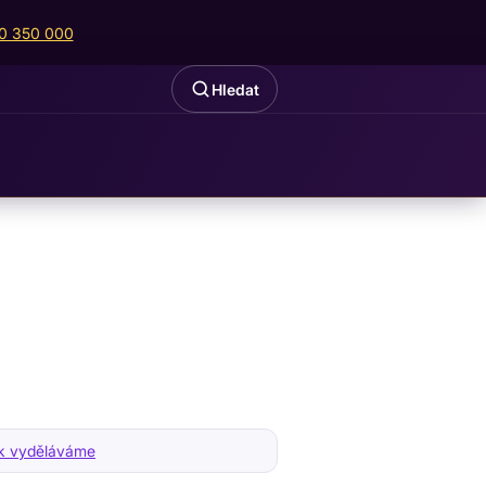
00 350 000
Hledat
k vyděláváme