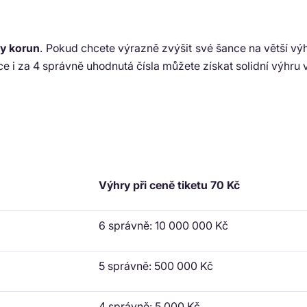
ny korun
. Pokud chcete výrazně zvýšit své šance na větší výhr
 i za 4 správně uhodnutá čísla můžete získat solidní výhru v 
Výhry při ceně tiketu 70 Kč
6 správně: 10 000 000 Kč
5 správně: 500 000 Kč
4 správně: 5 000 Kč