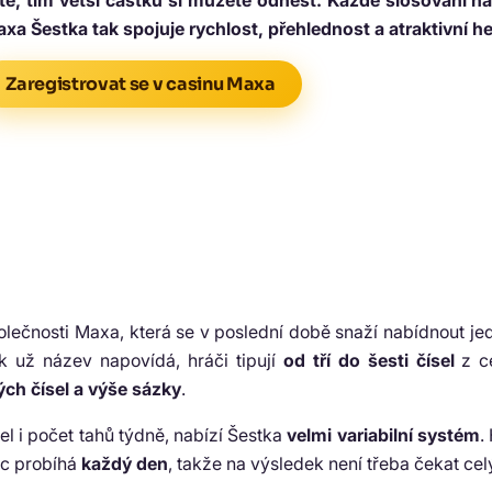
efíte, tím větší částku si můžete odnést. Každé slosování n
 Šestka tak spojuje rychlost, přehlednost a atraktivní he
Zaregistrovat se v casinu Maxa
lečnosti Maxa, která se v poslední době snaží nabídnout je
k už název napovídá, hráči tipují
od tří do šesti čísel
z c
ých čísel a výše sázky
.
sel i počet tahů týdně, nabízí Šestka
velmi variabilní systém
.
víc probíhá
každý den
, takže na výsledek není třeba čekat cel