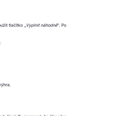
žít tlačítko „
Vyplnit náhodně
“. Po
:
výhra.