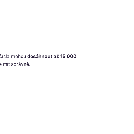
i čísla mohou
dosáhnout až 15 000
e mít správně.