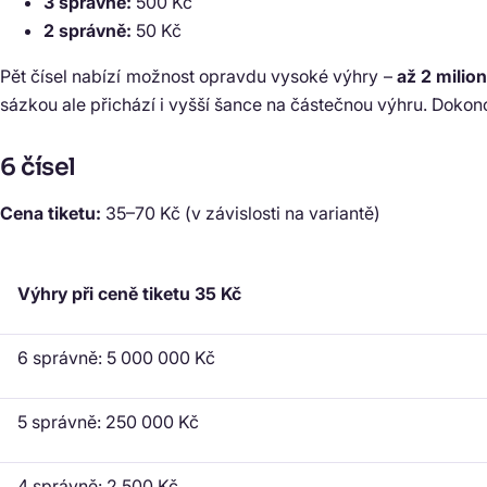
3 správně:
500 Kč
2 správně:
50 Kč
Pět čísel nabízí možnost opravdu vysoké výhry –
až 2 milio
sázkou ale přichází i vyšší šance na částečnou výhru. Dokonce
6 čísel
Cena tiketu:
35–70 Kč (v závislosti na variantě)
Výhry při ceně tiketu 35 Kč
6 správně: 5 000 000 Kč
5 správně: 250 000 Kč
4 správně: 2 500 Kč