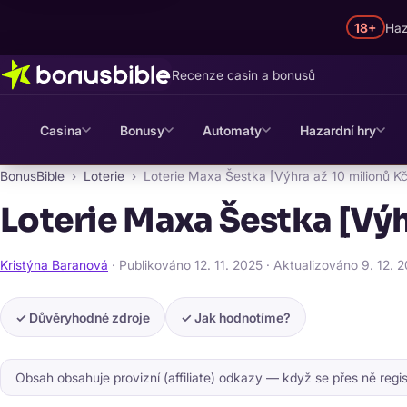
18+
Haz
Recenze casin a bonusů
Casina
Bonusy
Automaty
Hazardní hry
BonusBible
Loterie
Loterie Maxa Šestka [Výhra až 10 milionů Kč
Loterie Maxa Šestka [Výh
Kristýna Baranová
· Publikováno
12. 11. 2025
· Aktualizováno
9. 12. 
✓ Důvěryhodné zdroje
✓ Jak hodnotíme?
Obsah obsahuje provizní (affiliate) odkazy — když se přes ně reg