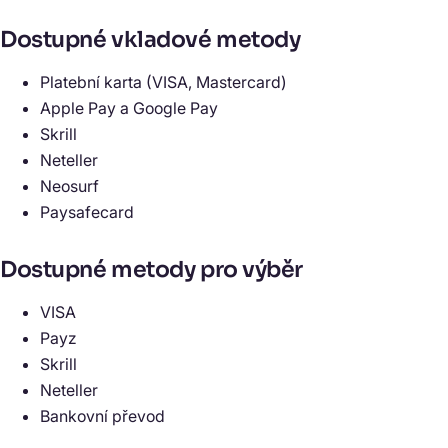
Dostupné vkladové metody
Platební karta (VISA, Mastercard)
Apple Pay a Google Pay
Skrill
Neteller
Neosurf
Paysafecard
Dostupné metody pro výběr
VISA
Payz
Skrill
Neteller
Bankovní převod