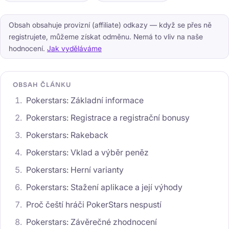
Obsah obsahuje provizní (affiliate) odkazy — když se přes ně
registrujete, můžeme získat odměnu. Nemá to vliv na naše
hodnocení.
Jak vyděláváme
OBSAH ČLÁNKU
Pokerstars: Základní informace
Pokerstars: Registrace a registrační bonusy
Pokerstars: Rakeback
Pokerstars: Vklad a výběr peněz
Pokerstars: Herní varianty
Pokerstars: Stažení aplikace a její výhody
Proč čeští hráči PokerStars nespustí
Pokerstars: Závěrečné zhodnocení