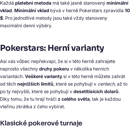
Každá
platební metoda
má také jasně stanovený
minimální
vklad
.
Minimální vklad
bývá v herně Pokerstars zpravidla
10
$
. Pro jednotlivé metody jsou také vždy stanoveny
maximální denní výběry.
Pokerstars: Herní varianty
Asi vás vůbec nepřekvapí, že si v této herně zahrajete
naprosto všechny
druhy pokeru
v několika herních
variantách.
Veškeré varianty
si v této herně můžete zahrát
od těch
nejnižších limitů
, které se pohybují v
centech
, až to
po ty nejvyšší, které se pohybují v
desetitisících dolarů
.
Díky tomu, že tu hrají hráči
z celého světa
, tak je každou
vteřinu zkrátka z čeho vybírat.
Klasické pokerové turnaje