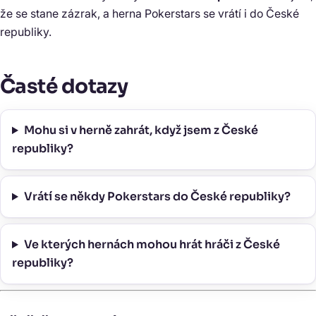
že se stane zázrak, a herna Pokerstars se vrátí i do České
republiky.
Časté dotazy
Mohu si v herně zahrát, když jsem z České
republiky?
Vrátí se někdy Pokerstars do České republiky?
Ve kterých hernách mohou hrát hráči z České
republiky?