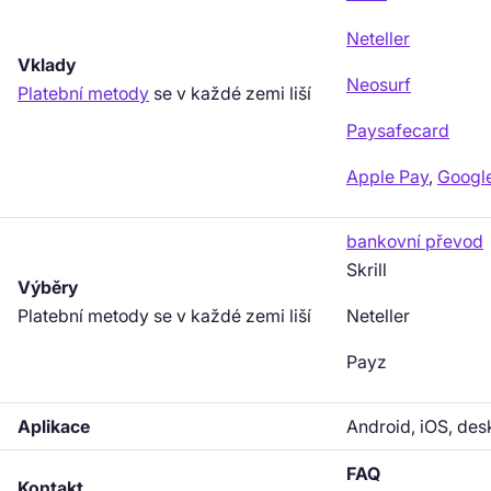
Neteller
Vklady
Neosurf
Platební metody
se v každé zemi liší
Paysafecard
Apple Pay
,
Googl
bankovní převod
Skrill
Výběry
Platební metody se v každé zemi liší
Neteller
Payz
Aplikace
Android, iOS, des
FAQ
Kontakt