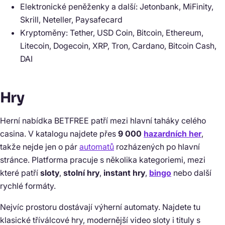
Elektronické peněženky a další: Jetonbank, MiFinity,
Skrill, Neteller, Paysafecard
Kryptoměny: Tether, USD Coin, Bitcoin, Ethereum,
Litecoin, Dogecoin, XRP, Tron, Cardano, Bitcoin Cash,
DAI
Hry
Herní nabídka BETFREE patří mezi hlavní taháky celého
casina. V katalogu najdete přes
9 000
hazardních her
,
takže nejde jen o pár
automatů
rozházených po hlavní
stránce. Platforma pracuje s několika kategoriemi, mezi
které patří
sloty
,
stolní hry
,
instant hry
,
bingo
nebo další
rychlé formáty.
Nejvíc prostoru dostávají výherní automaty. Najdete tu
klasické tříválcové hry, modernější video sloty i tituly s