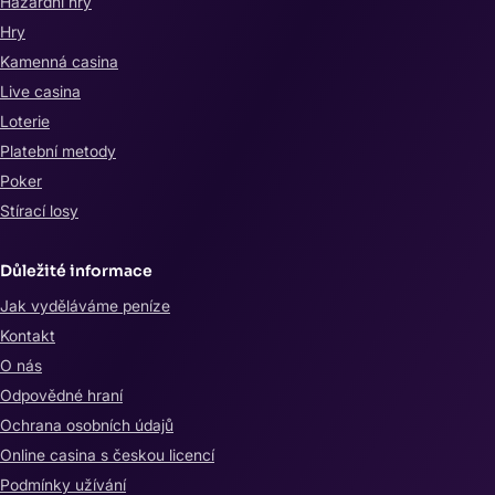
Hazardní hry
Hry
Kamenná casina
Live casina
Loterie
Platební metody
Poker
Stírací losy
Důležité informace
Jak vyděláváme peníze
Kontakt
O nás
Odpovědné hraní
Ochrana osobních údajů
Online casina s českou licencí
Podmínky užívání