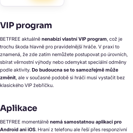
VIP program
BETFREE aktuálně
nenabízí vlastní VIP program
, což je
trochu škoda hlavně pro pravidelnější hráče. V praxi to
znamená, že zde zatím nemůžete postupovat po úrovních,
sbírat věrnostní výhody nebo odemykat speciální odměny
podle aktivity.
Do budoucna se to samozřejmě může
změnit
, ale v současné podobě si hráči musí vystačit bez
klasického VIP žebříčku.
Aplikace
BETFREE momentálně
nemá samostatnou aplikaci pro
Android ani iOS
. Hraní z telefonu ale řeší přes responzivní