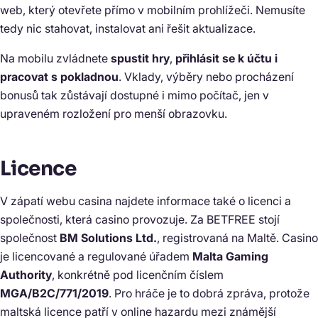
web, který otevřete přímo v mobilním prohlížeči. Nemusíte
tedy nic stahovat, instalovat ani řešit aktualizace.
Na mobilu zvládnete
spustit hry
,
přihlásit se k účtu i
pracovat s pokladnou
. Vklady, výběry nebo procházení
bonusů tak zůstávají dostupné i mimo počítač, jen v
upraveném rozložení pro menší obrazovku.
Licence
V zápatí webu casina najdete informace také o licenci a
společnosti, která casino provozuje. Za BETFREE stojí
společnost
BM Solutions Ltd.
, registrovaná na Maltě. Casino
je licencované a regulované úřadem
Malta Gaming
Authority
, konkrétně pod licenčním číslem
MGA/B2C/771/2019
. Pro hráče je to dobrá zpráva, protože
maltská licence patří v online hazardu mezi známější