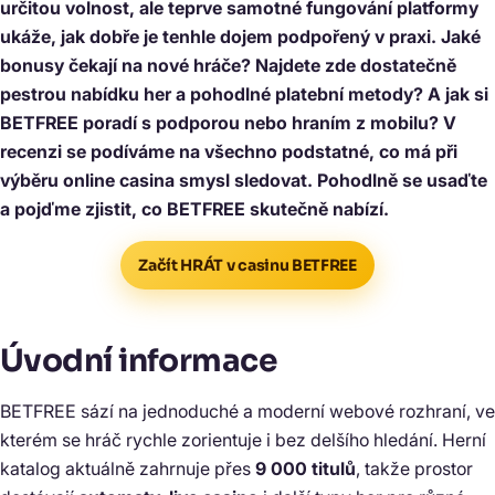
určitou volnost, ale teprve samotné fungování platformy
ukáže, jak dobře je tenhle dojem podpořený v praxi. Jaké
bonusy čekají na nové hráče? Najdete zde dostatečně
pestrou nabídku her a pohodlné platební metody? A jak si
BETFREE poradí s podporou nebo hraním z mobilu? V
recenzi se podíváme na všechno podstatné, co má při
výběru online casina smysl sledovat. Pohodlně se usaďte
a pojďme zjistit, co BETFREE skutečně nabízí.
Začít HRÁT v casinu BETFREE
Úvodní informace
BETFREE sází na jednoduché a moderní webové rozhraní, ve
kterém se hráč rychle zorientuje i bez delšího hledání. Herní
katalog aktuálně zahrnuje přes
9 000 titulů
, takže prostor