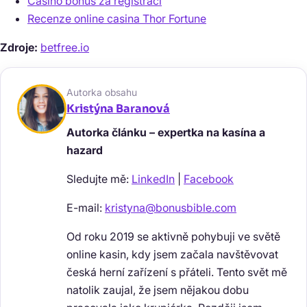
Casino bonus za registraci
Recenze online casina Thor Fortune
Zdroje:
betfree.io
Autorka obsahu
Kristýna Baranová
Autorka článku – expertka na kasína a
hazard
Sledujte mě:
LinkedIn
|
Facebook
E-mail:
kristyna@bonusbible.com
Od roku 2019 se aktivně pohybuji ve světě
online kasin, kdy jsem začala navštěvovat
česká herní zařízení s přáteli. Tento svět mě
natolik zaujal, že jsem nějakou dobu