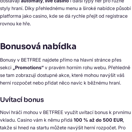
dostávají
automaty
,
live casino
i další typy her pro různé
styly hraní. Díky přehlednému menu a široké nabídce působí
platforma jako casino, kde se dá rychle přejít od registrace
rovnou ke hře.
Bonusová nabídka
Bonusy v BETFREE najdete přímo na hlavní stránce přes
sekci
„Promotions“
v pravém horním rohu webu. Přehledně
se tam zobrazují dostupné akce, které mohou navýšit váš
herní rozpočet nebo přidat něco navíc k běžnému hraní.
Uvítací bonus
Noví hráči mohou v BETFREE využít uvítací bonus k prvnímu
vkladu. Casino vám k němu přidá
100 % až do 500 EUR
,
takže si hned na startu můžete navýšit herní rozpočet. Pro