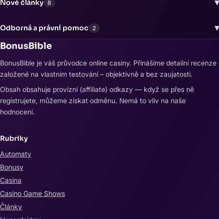
▾
Nové články
8
▾
Odborná a právní pomoc
2
BonusBible
BonusBible je váš průvodce online casiny. Přinášíme detailní recenze
založené na vlastním testování – objektivně a bez zaujatosti.
Obsah obsahuje provizní (affiliate) odkazy — když se přes ně
registrujete, můžeme získat odměnu. Nemá to vliv na naše
hodnocení.
Rubriky
Automaty
Bonusy
Casina
Casino Game Shows
Články