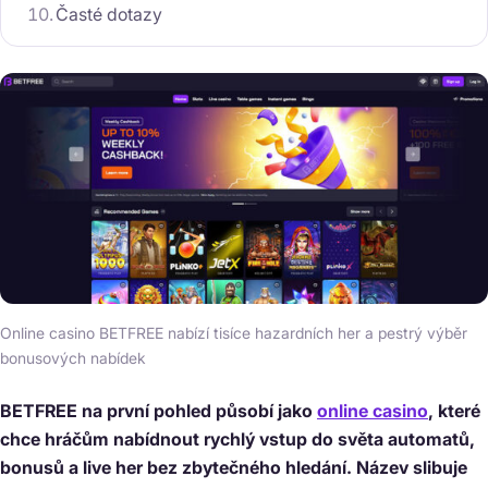
Časté dotazy
Online casino BETFREE nabízí tisíce hazardních her a pestrý výběr
bonusových nabídek
BETFREE na první pohled působí jako
online casino
, které
chce hráčům nabídnout rychlý vstup do světa automatů,
bonusů a live her bez zbytečného hledání. Název slibuje