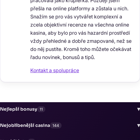
pracovala jako krupiérka. Později jsem
přešla na online platformy a zůstala u nich.
Snažím se pro vás vytvářet komplexní a
zcela objektivní recenze na všechna online
kasina, aby bylo pro vás hazardní prostředí
vždy přehledné a dobře zmapované, než se
do něj pustíte. Kromě toho můžete očekávat
řadu novinek, bonusů a tipů.
Kontakt a spolupráce
▾
Nejlepší bonusy
11
▾
Nejoblíbenější casina
144