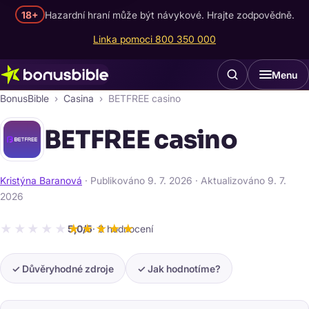
18+
Hazardní hraní může být návykové. Hrajte zodpovědně.
Linka pomoci 800 350 000
Menu
BonusBible
Casina
BETFREE casino
BETFREE casino
Kristýna Baranová
· Publikováno
9. 7. 2026
· Aktualizováno
9. 7.
2026
★★★★★
★★★★★
5,0/5
· 3 hodnocení
✓ Důvěryhodné zdroje
✓ Jak hodnotíme?