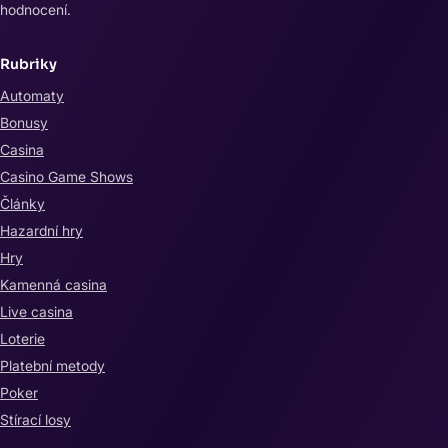
hodnocení.
Rubriky
Automaty
Bonusy
Casina
Casino Game Shows
Články
Hazardní hry
Hry
Kamenná casina
Live casina
Loterie
Platební metody
Poker
Stírací losy