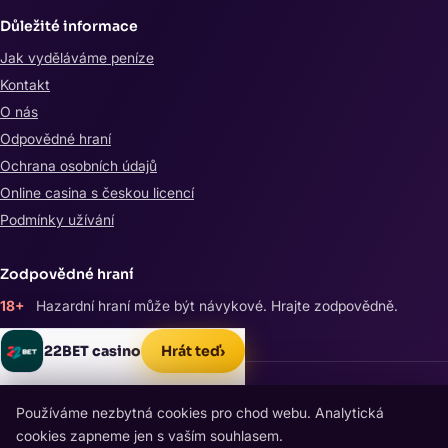
Důležité informace
Jak vyděláváme peníze
Kontakt
O nás
Odpovědné hraní
Ochrana osobních údajů
Online casina s českou licencí
Podmínky užívání
Zodpovědné hraní
18+
Hazardní hraní může být návykové. Hrajte zodpovědně.
Linka pomoci 800 350 000
Hrát teď
›
22BET casino
© 2026 BonusBible
Používáme nezbytná cookies pro chod webu. Analytická
cookies zapneme jen s vaším souhlasem.