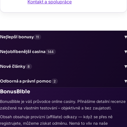
Kontakt a spolupráce
▾
Nejlepší bonusy
11
▾
Nejoblíbenější casina
144
▾
Nové články
8
▾
Odborná a právní pomoc
2
BonusBible
BonusBible je váš průvodce online casiny. Přinášíme detailní recenze
založené na vlastním testování – objektivně a bez zaujatosti.
Obsah obsahuje provizní (affiliate) odkazy — když se přes ně
registrujete, můžeme získat odměnu. Nemá to vliv na naše