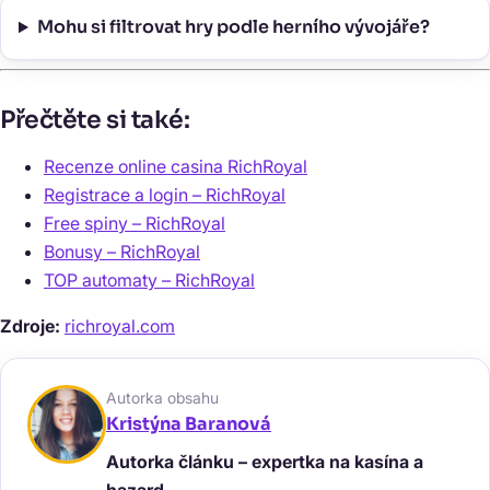
Mohu si filtrovat hry podle herního vývojáře?
Přečtěte si také:
Recenze online casina RichRoyal
Registrace a login – RichRoyal
Free spiny – RichRoyal
Bonusy – RichRoyal
TOP automaty – RichRoyal
Zdroje:
richroyal.com
Autorka obsahu
Kristýna Baranová
Autorka článku – expertka na kasína a