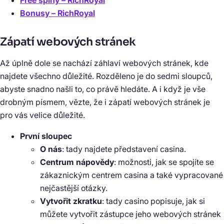
Free spiny – RichRoyal
Bonusy – RichRoyal
Zápatí webových stránek
Až úplně dole se nachází záhlaví webových stránek, kde
najdete všechno důležité. Rozděleno je do sedmi sloupců,
abyste snadno našli to, co právě hledáte. A i když je vše
drobným písmem, vězte, že i zápatí webových stránek je
pro vás velice důležité.
První sloupec
O nás
: tady najdete představení casina.
Centrum nápovědy
: možnosti, jak se spojíte se
zákaznickým centrem casina a také vypracované
nejčastější otázky.
Vytvořit zkratku
: tady casino popisuje, jak si
můžete vytvořit zástupce jeho webových stránek