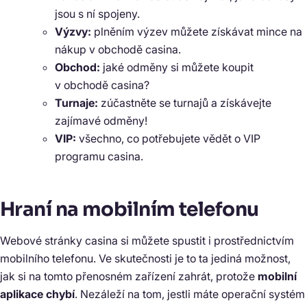
jsou s ní spojeny.
Výzvy:
plněním výzev můžete získávat mince na
nákup v obchodě casina.
Obchod:
jaké odměny si můžete koupit
v obchodě casina?
Turnaje:
zúčastněte se turnajů a získávejte
zajímavé odměny!
VIP:
všechno, co potřebujete vědět o VIP
programu casina.
Hraní na mobilním telefonu
Webové stránky casina si můžete spustit i prostřednictvím
mobilního telefonu. Ve skutečnosti je to ta jediná možnost,
jak si na tomto přenosném zařízení zahrát, protože
mobilní
aplikace chybí
. Nezáleží na tom, jestli máte operační systém