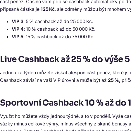
část peněz. Casino vám připíše cashback automaticky po dobu
připsaná částka je
125 Kč
, ale odměny můžou být mnohem vy
VIP 3
: 5 % cashback až do 25 000 Kč.
VIP 4
: 10 % cashback až do 50 000 Kč.
VIP 5
: 15 % cashback až do 75 000 Kč.
Live Cashback až 25 % do výše 
Jednou za týden můžete získat alespoň část peněz, které jste
Cashback závisí na vaší VIP úrovni a může být až
25 %
,
přič
Sportovní Cashback 10 % až do 
Využít ho můžete vždy jednou týdně, a to v pondělí. Výše ca
sázky mínus celkové výhry, mínus všechny získané bonusy a