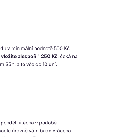
ladu v minimální hodnotě 500 Kč.
i
vložíte alespoň 1 250 Kč
, čeká na
 35×, a to vše do 10 dní.
 pondělí útěcha v podobě
 a podle úrovně vám bude vrácena