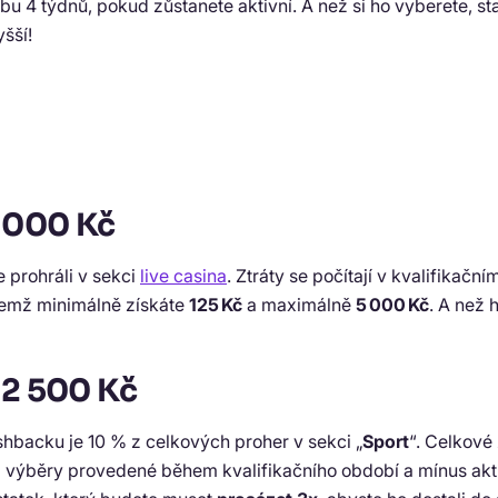
 4 týdnů, pokud zůstanete aktivní. A než si ho vyberete, st
šší!
5 000 Kč
 prohráli v sekci
live casina
. Ztráty se počítají v kvalifikačn
emž minimálně získáte
125 Kč
a maximálně
5 000 Kč
. A než 
12 500 Kč
shbacku je 10 % z celkových proher v sekci „
Sport
“. Celkové 
 výběry provedené během kvalifikačního období a mínus aktu