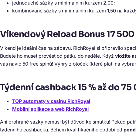
jednoduché sázky s minimálním kurzem 2,00;
kombinované sázky s minimálním kurzem 1,50 na každý
Víkendový Reload Bonus 17 500 K
Víkend je ideální čas na zábavu. RichRoyal si připravilo spec
Budete ho muset provést od pátku do neděle. Když
vložíte 
vás navíc 50 free spinů! Výhry z otoček (které platí na vyb
Týdenní cashback 15 % až do 75
TOP automaty v casinu RichRoyal
Mobilní aplikace a web RichRoyal
Ani prohrané sázky nemusí být důvod ke smutku! Pokud patř
týdenního cashbacku. Během kvalifikačního období od
pondě