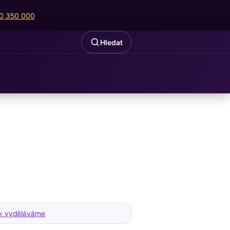
00 350 000
Hledat
k vyděláváme