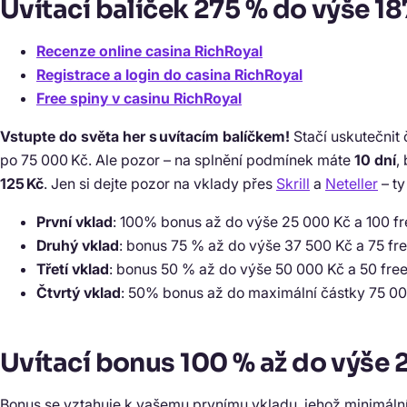
Uvítací balíček 275 % do výše 18
Recenze online casina RichRoyal
Registrace a login do casina RichRoyal
Free spiny v casinu RichRoyal
Vstupte do světa her s uvítacím balíčkem!
Stačí uskutečnit
po 75 000 Kč. Ale pozor – na splnění podmínek máte
10 dní
,
125 Kč
. Jen si dejte pozor na vklady přes
Skrill
a
Neteller
– ty
První vklad
: 100% bonus až do výše 25 000 Kč a 100 fr
Druhý vklad
: bonus 75 % až do výše 37 500 Kč a 75 fre
Třetí vklad
: bonus 50 % až do výše 50 000 Kč a 50 free
Čtvrtý vklad
: 50% bonus až do maximální částky 75 00
Uvítací bonus 100 % až do výše 
Bonus se vztahuje k vašemu prvnímu vkladu, jehož minimáln