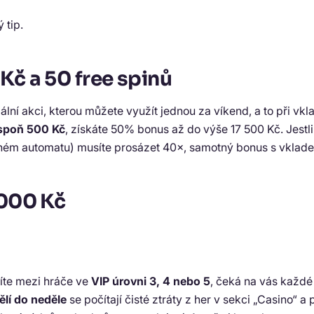
 tip.
č a 50 free spinů
iální akci, kterou můžete využít jednou za víkend, a to při vk
aspoň 500 Kč
, získáte 50% bonus až do výše 17 500 Kč. Jestl
raném automatu) musíte prosázet 40×, samotný bonus s vkladem
 000 Kč
íte mezi hráče ve
VIP úrovni 3, 4 nebo 5
, čeká na vás každé
lí do neděle
se počítají čisté ztráty z her v sekci „Casino“