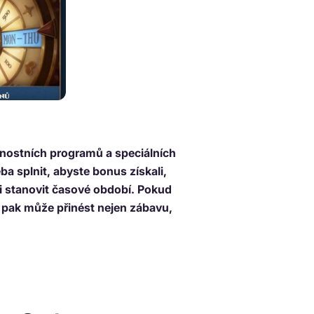
rnostních programů a speciálních
a splnit, abyste bonus získali,
i stanovit časové období.
Pokud
 pak může přinést nejen zábavu,