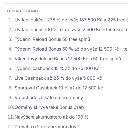
OBSAH ČLÁNKU
Uvítací balíček 275 % do výše 187 500 Kč a 225 free 
Uvítací bonus 100 % až do výše 2 500 Kč – tentokrát 
Týdenní Reload Bonus 50 free spinů
Týdenní Reload Bonus 50 % až do výše 12 500 Kč – te
Víkendový Reload Bonus 17 500 Kč a 50 free spinů
Týdenní cashback 15 % až do 75 000 Kč
Live Cashback až 25 % do výše 5 000 Kč
Sportovní Cashback 10 % až do 12 500 Kč
V obchodě získáte další odměny
Odměny skrývá také Bonus Crab
Navýšení akumulátoru až do 100 %
Převaha o 2 góly = výhra dřív!