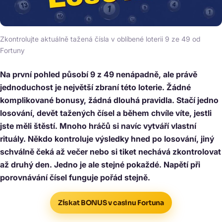
Zkontrolujte aktuálně tažená čísla v oblíbené loterii 9 ze 49 od
Fortuny
Na první pohled působí 9 z 49 nenápadně, ale právě
jednoduchost je největší zbraní této loterie. Žádné
komplikované bonusy, žádná dlouhá pravidla. Stačí jedno
losování, devět tažených čísel a během chvíle víte, jestli
jste měli štěstí. Mnoho hráčů si navíc vytváří vlastní
rituály. Někdo kontroluje výsledky hned po losování, jiný
schválně čeká až večer nebo si tiket nechává zkontrolovat
až druhý den. Jedno je ale stejné pokaždé. Napětí při
porovnávání čísel funguje pořád stejně.
Získat BONUS v casinu Fortuna