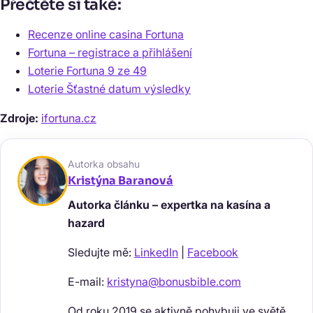
Přečtěte si také:
Recenze online casina Fortuna
Fortuna – registrace a přihlášení
Loterie Fortuna 9 ze 49
Loterie Šťastné datum výsledky
Zdroje:
ifortuna.cz
Autorka obsahu
Kristýna Baranová
Autorka článku – expertka na kasína a
hazard
Sledujte mě:
LinkedIn
|
Facebook
E-mail:
kristyna@bonusbible.com
Od roku 2019 se aktivně pohybuji ve světě