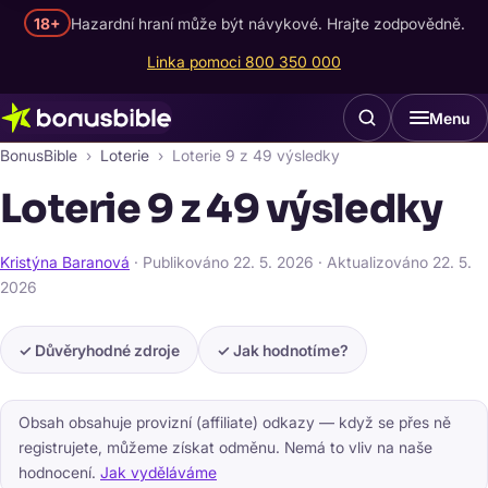
18+
Hazardní hraní může být návykové. Hrajte zodpovědně.
Linka pomoci 800 350 000
Menu
BonusBible
Loterie
Loterie 9 z 49 výsledky
Loterie 9 z 49 výsledky
Kristýna Baranová
· Publikováno
22. 5. 2026
· Aktualizováno
22. 5.
2026
✓ Důvěryhodné zdroje
✓ Jak hodnotíme?
Obsah obsahuje provizní (affiliate) odkazy — když se přes ně
registrujete, můžeme získat odměnu. Nemá to vliv na naše
hodnocení.
Jak vyděláváme