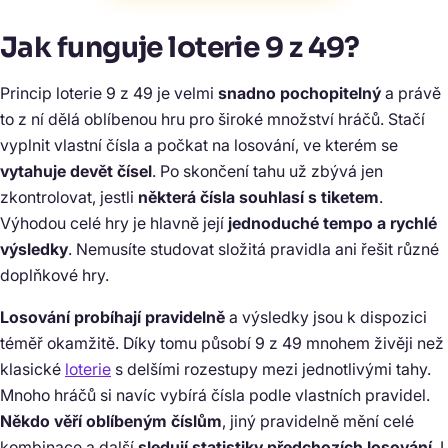
Jak funguje loterie 9 z 49?
Princip loterie 9 z 49 je velmi
snadno pochopitelný
a právě
to z ní dělá oblíbenou hru pro široké množství hráčů. Stačí
vyplnit vlastní čísla a počkat na losování, ve kterém se
vytahuje devět čísel
. Po skončení tahu už zbývá jen
zkontrolovat, jestli
některá čísla souhlasí s tiketem
.
Výhodou celé hry je hlavně její
jednoduché tempo a rychlé
výsledky
. Nemusíte studovat složitá pravidla ani řešit různé
doplňkové hry.
Losování probíhají pravidelně
a výsledky jsou k dispozici
téměř okamžitě. Díky tomu působí 9 z 49 mnohem živěji než
klasické
loterie
s delšími rozestupy mezi jednotlivými tahy.
Mnoho hráčů si navíc vybírá čísla podle vlastních pravidel.
Někdo věří oblíbeným číslům
, jiný pravidelně mění celé
kombinace a další
sledují statistiky předchozích losování
. I