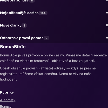
▾
Nejlepší bonusy
11
▾
Nejoblíbenější casina
144
▾
Nové články
8
▾
Odborná a právní pomoc
2
BonusBible
BonusBible je váš průvodce online casiny. Přinášíme detailní recenze
založené na vlastním testování – objektivně a bez zaujatosti.
Obsah obsahuje provizní (affiliate) odkazy — když se přes ně
registrujete, můžeme získat odměnu. Nemá to vliv na naše
hodnocení.
Rubriky
Automaty
Bonusy