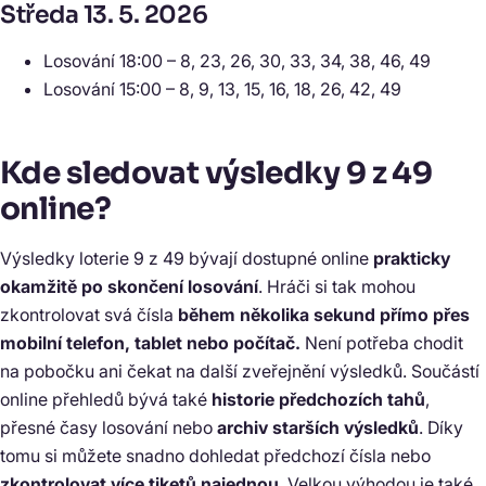
Středa 13. 5. 2026
Losování 18:00 – 8, 23, 26, 30, 33, 34, 38, 46, 49
Losování 15:00 – 8, 9, 13, 15, 16, 18, 26, 42, 49
Kde sledovat výsledky 9 z 49
online?
Výsledky loterie 9 z 49 bývají dostupné online
prakticky
okamžitě po skončení losování
. Hráči si tak mohou
zkontrolovat svá čísla
během několika sekund přímo přes
mobilní telefon, tablet nebo počítač.
Není potřeba chodit
na pobočku ani čekat na další zveřejnění výsledků. Součástí
online přehledů bývá také
historie předchozích tahů
,
přesné časy losování nebo
archiv starších výsledků
. Díky
tomu si můžete snadno dohledat předchozí čísla nebo
zkontrolovat více tiketů najednou
. Velkou výhodou je také