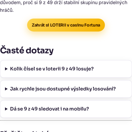
důvodem, proč si 9 z 49 drží stabilní skupinu pravidelných
hráčů.
Zahrát si LOTERII v casinu Fortuna
Časté dotazy
Kolik čísel se v loterii 9 z 49 losuje?
Jak rychle jsou dostupné výsledky losování?
Dá se 9 z 49 sledovat i na mobilu?