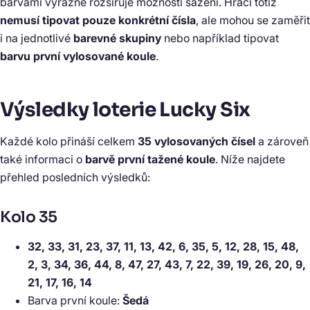
barvami výrazně rozšiřuje možnosti sázení. Hráči totiž
nemusí tipovat pouze konkrétní čísla
, ale mohou se zaměřit
i na jednotlivé
barevné skupiny
nebo například tipovat
barvu první vylosované koule
.
Výsledky loterie Lucky Six
Každé kolo přináší celkem
35 vylosovaných čísel
a zároveň
také informaci o
barvě první tažené koule
. Níže najdete
přehled posledních výsledků:
Kolo 35
32, 33, 31, 23, 37, 11, 13, 42, 6, 35, 5, 12, 28, 15, 48,
2, 3, 34, 36, 44, 8, 47, 27, 43, 7, 22, 39, 19, 26, 20, 9,
21, 17, 16, 14
Barva první koule:
Šedá