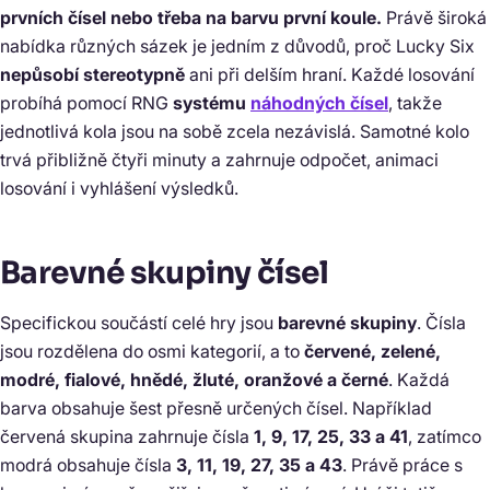
prvních čísel nebo třeba na barvu první koule.
Právě široká
nabídka různých sázek je jedním z důvodů, proč Lucky Six
nepůsobí stereotypně
ani při delším hraní. Každé losování
probíhá pomocí RNG
systému
náhodných čísel
, takže
jednotlivá kola jsou na sobě zcela nezávislá. Samotné kolo
trvá přibližně čtyři minuty a zahrnuje odpočet, animaci
losování i vyhlášení výsledků.
Barevné skupiny čísel
Specifickou součástí celé hry jsou
barevné skupiny
. Čísla
jsou rozdělena do osmi kategorií, a to
červené, zelené,
modré, fialové, hnědé, žluté, oranžové a černé
. Každá
barva obsahuje šest přesně určených čísel. Například
červená skupina zahrnuje čísla
1, 9, 17, 25, 33 a 41
, zatímco
modrá obsahuje čísla
3, 11, 19, 27, 35 a 43
. Právě práce s