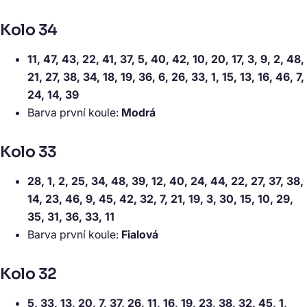
Kolo 34
11, 47, 43, 22, 41, 37, 5, 40, 42, 10, 20, 17, 3, 9, 2, 48,
21, 27, 38, 34, 18, 19, 36, 6, 26, 33, 1, 15, 13, 16, 46, 7,
24, 14, 39
Barva první koule:
Modrá
Kolo 33
28, 1, 2, 25, 34, 48, 39, 12, 40, 24, 44, 22, 27, 37, 38,
14, 23, 46, 9, 45, 42, 32, 7, 21, 19, 3, 30, 15, 10, 29,
35, 31, 36, 33, 11
Barva první koule:
Fialová
Kolo 32
5, 33, 13, 20, 7, 37, 26, 11, 16, 19, 23, 38, 32, 45, 1,