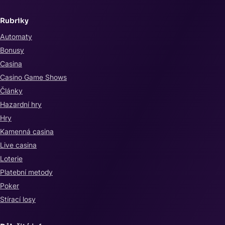
Rubriky
Automaty
Bonusy
Casina
Casino Game Shows
Články
Hazardní hry
Hry
Kamenná casina
Live casina
Loterie
Platební metody
Poker
Stírací losy