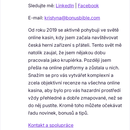
Sledujte mě:
LinkedIn
|
Facebook
E-mail:
kristyna@bonusbible.com
Od roku 2019 se aktivně pohybuji ve světě
online kasin, kdy jsem začala navštěvovat
česká herní zařízení s přáteli. Tento svět mě
natolik zaujal, že jsem nějakou dobu
pracovala jako krupiérka. Později jsem
přešla na online platformy a zůstala u nich.
Snažím se pro vás vytvářet komplexní a
zcela objektivní recenze na všechna online
kasina, aby bylo pro vás hazardní prostředí
vždy přehledné a dobře zmapované, než se
do něj pustíte. Kromě toho můžete očekávat
řadu novinek, bonusů a tipů.
Kontakt a spolupráce