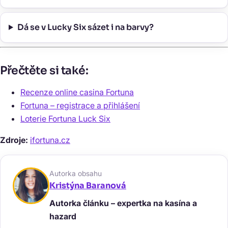
Dá se v Lucky Six sázet i na barvy?
Přečtěte si také:
Recenze online casina Fortuna
Fortuna – registrace a přihlášení
Loterie Fortuna Luck Six
Zdroje:
ifortuna.cz
Autorka obsahu
Kristýna Baranová
Autorka článku – expertka na kasína a
hazard