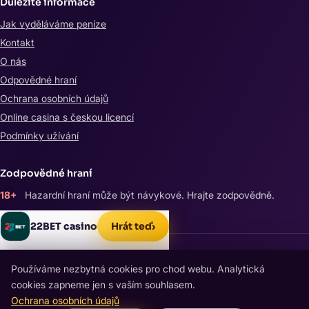
Důležité informace
Jak vyděláváme peníze
Kontakt
O nás
Odpovědné hraní
Ochrana osobních údajů
Online casina s českou licencí
Podmínky užívání
Zodpovědné hraní
18+
Hazardní hraní může být návykové. Hrajte zodpovědně.
Linka pomoci 800 350 000
Hrát teď
›
22BET casino
© 2026 BonusBible
Používáme nezbytná cookies pro chod webu. Analytická
cookies zapneme jen s vaším souhlasem.
Ochrana osobních údajů