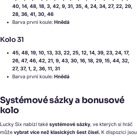
40, 14, 48, 18, 3, 42, 9, 31, 35, 4, 24, 34, 27, 22, 29,
28, 36, 41, 30, 46
Barva první koule:
Hnědá
Kolo 31
45, 48, 19, 10, 13, 33, 22, 25, 12, 14, 39, 23, 24, 17,
26, 47, 46, 42, 21, 9, 43, 30, 16, 18, 29, 15, 44, 32,
27, 37, 1, 2, 36, 11, 31
Barva první koule:
Hnědá
Systémové sázky a bonusové
kolo
Lucky Six nabízí také
systémové sázky
, ve kterých si hráč
může
vybrat více než klasických šest čísel.
K dispozici jsou