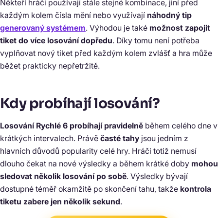
Někteří hráči používají stále stejné kombinace, jiní před
každým kolem čísla mění nebo využívají
náhodný tip
generovaný systémem
. Výhodou je také
možnost zapojit
tiket do více losování dopředu
. Díky tomu není potřeba
vyplňovat nový tiket před každým kolem zvlášť a hra může
běžet prakticky nepřetržitě.
Kdy probíhají losování?
Losování Rychlé 6 probíhají pravidelně
během celého dne v
krátkých intervalech. Právě
časté tahy
jsou jedním z
hlavních důvodů popularity celé hry. Hráči totiž nemusí
dlouho čekat na nové výsledky a během krátké doby
mohou
sledovat několik losování po sobě
. Výsledky bývají
dostupné téměř okamžitě po skončení tahu, takže
kontrola
tiketu zabere jen několik sekund
.