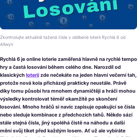
Zkontrolujte aktuálně tažená čísla v oblíbené loterii Rychlá 6 od
Allwyn
Rychlá 6 je online loterie zaměřená hlavně na rychlé tempo
hry a častá losování během celého dne. Narozdíl od
klasických
loterií
zde nečekáte na jeden hlavní večerní tah,
protože nová kola přicházejí prakticky neustále. Právě
díky tomu působí hra mnohem dynamičtěji a hráči mohou
výsledky kontrolovat téměř okamžitě po skončení
losování. Mnoho hráčů si navíc zapisuje opakující se čísla
nebo sleduje kombinace z předchozích tahů. Někdo sází
stále stejná čísla, jiný spoléhá čistě na náhodu a další
mění svůj tiket před každým losem. Ať už ale vybíráte