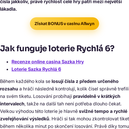
čísla jakkoliv, právě rychlost celé hry patří mezi největší
lákadla.
Získat BONUS v casinu Allwyn
Jak funguje loterie Rychlá 6?
Recenze online casina Sazka Hry
Loterie Sazka Rychlá 6
Během každého kola se
losují čísla z předem určeného
rozsahu
a hráči následně kontrolují, kolik čísel správně trefili
na svém tiketu. Losování probíhají
pravidelně v krátkých
intervalech
, takže na další tah není potřeba dlouho čekat.
Velkou výhodou této loterie je hlavně
svižné tempo a rychlé
zveřejňování výsledků
. Hráči si tak mohou zkontrolovat tiket
během několika minut po skončení losování. Právě díky tomu