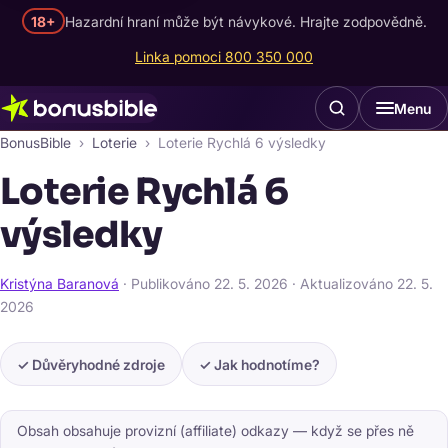
18+
Hazardní hraní může být návykové. Hrajte zodpovědně.
Linka pomoci 800 350 000
Menu
BonusBible
Loterie
Loterie Rychlá 6 výsledky
Loterie Rychlá 6
výsledky
Kristýna Baranová
· Publikováno
22. 5. 2026
· Aktualizováno
22. 5.
2026
✓ Důvěryhodné zdroje
✓ Jak hodnotíme?
Obsah obsahuje provizní (affiliate) odkazy — když se přes ně