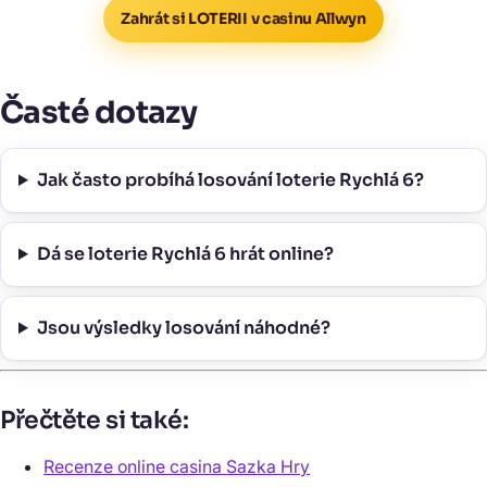
Zahrát si LOTERII v casinu Allwyn
Časté dotazy
Jak často probíhá losování loterie Rychlá 6?
Dá se loterie Rychlá 6 hrát online?
Jsou výsledky losování náhodné?
Přečtěte si také:
Recenze online casina Sazka Hry